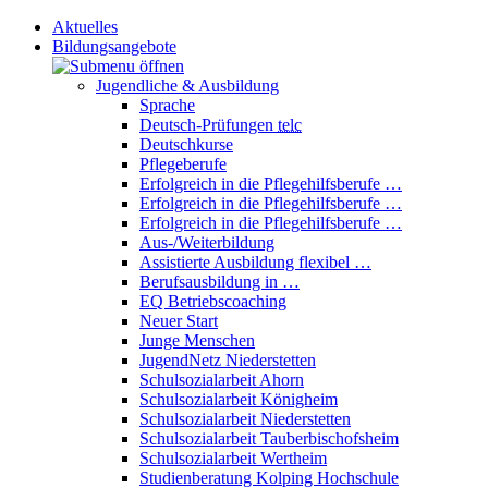
Aktuelles
Bildungsangebote
Jugendliche & Ausbildung
Sprache
Deutsch-Prüfungen
telc
Deutschkurse
Pflegeberufe
Erfolgreich in die Pflegehilfsberufe …
Erfolgreich in die Pflegehilfsberufe …
Erfolgreich in die Pflegehilfsberufe …
Aus-/Weiterbildung
Assistierte Ausbildung flexibel …
Berufsausbildung in …
EQ Betriebscoaching
Neuer Start
Junge Menschen
JugendNetz Niederstetten
Schulsozialarbeit Ahorn
Schulsozialarbeit Königheim
Schulsozialarbeit Niederstetten
Schulsozialarbeit Tauberbischofsheim
Schulsozialarbeit Wertheim
Studienberatung Kolping Hochschule