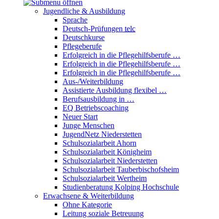
Jugendliche & Ausbildung
Sprache
Deutsch-Prüfungen
telc
Deutschkurse
Pflegeberufe
Erfolgreich in die Pflegehilfsberufe …
Erfolgreich in die Pflegehilfsberufe …
Erfolgreich in die Pflegehilfsberufe …
Aus-/Weiterbildung
Assistierte Ausbildung flexibel …
Berufsausbildung in …
EQ Betriebscoaching
Neuer Start
Junge Menschen
JugendNetz Niederstetten
Schulsozialarbeit Ahorn
Schulsozialarbeit Königheim
Schulsozialarbeit Niederstetten
Schulsozialarbeit Tauberbischofsheim
Schulsozialarbeit Wertheim
Studienberatung Kolping Hochschule
Erwachsene & Weiterbildung
Ohne Kategorie
Leitung soziale Betreuung