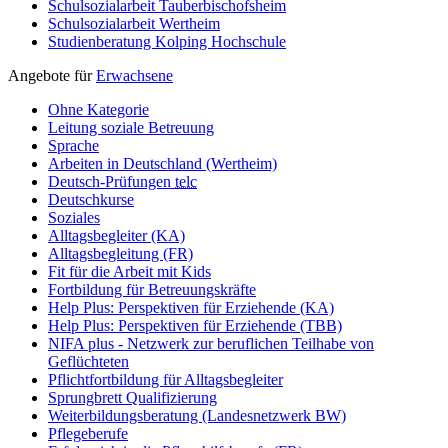
Schulsozialarbeit Tauberbischofsheim
Schulsozialarbeit Wertheim
Studienberatung Kolping Hochschule
Angebote für
Erwachsene
Ohne Kategorie
Leitung soziale Betreuung
Sprache
Arbeiten in Deutschland (Wertheim)
Deutsch-Prüfungen
telc
Deutschkurse
Soziales
Alltagsbegleiter (KA)
Alltagsbegleitung (FR)
Fit für die Arbeit mit Kids
Fortbildung für Betreuungskräfte
Help Plus: Perspektiven für Erziehende (KA)
Help Plus: Perspektiven für Erziehende (TBB)
NIFA plus - Netzwerk zur beruflichen Teilhabe von
Geflüchteten
Pflichtfortbildung für Alltagsbegleiter
Sprungbrett Qualifizierung
Weiterbildungsberatung (Landesnetzwerk BW)
Pflegeberufe