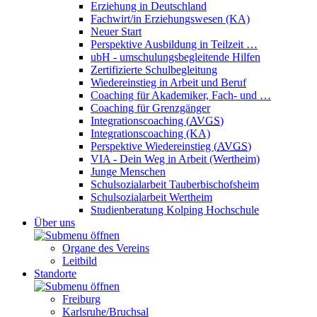
Erziehung in Deutschland
Fachwirt/in Erziehungswesen (KA)
Neuer Start
Perspektive Ausbildung in Teilzeit …
ubH - umschulungsbegleitende Hilfen
Zertifizierte Schulbegleitung
Wiedereinstieg in Arbeit und Beruf
Coaching für Akademiker, Fach- und …
Coaching für Grenzgänger
Integrationscoaching (
AVGS
)
Integrationscoaching (KA)
Perspektive Wiedereinstieg (
AVGS
)
VIA - Dein Weg in Arbeit (Wertheim)
Junge Menschen
Schulsozialarbeit Tauberbischofsheim
Schulsozialarbeit Wertheim
Studienberatung Kolping Hochschule
Über uns
Organe des Vereins
Leitbild
Standorte
Freiburg
Karlsruhe/Bruchsal