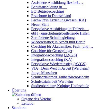
Assistierte Ausbildung flexibel …
Berufsausbildung in …
EQ Betriebscoaching
Erziehung in Deutschland
Fachwirt/in Erziehungswesen (KA)
Neuer Start
Perspektive Ausbildung in Teilzeit …
ubH - umschulungsbegleitende Hilfen
Zertifizierte Schulbegleitung
Wiedereinstieg in Arbeit und Beruf
Coaching für Akademiker, Fach- und …
Coaching für Grenzgänger
Integrationscoaching (
AVGS
)
Integrationscoaching (KA)
Perspektive Wiedereinstieg (
AVGS
)
VIA - Dein Weg in Arbeit (Wertheim)
Junge Menschen
Schulsozialarbeit Tauberbischofsheim
Schulsozialarbeit Wertheim
Studienberatung Kolping Hochschule
Über uns
Organe des Vereins
Leitbild
Standorte