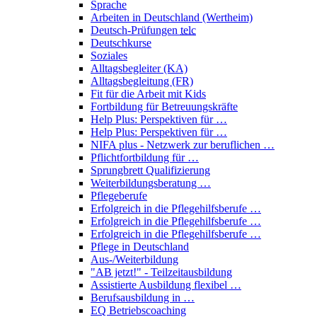
Sprache
Arbeiten in Deutschland (Wertheim)
Deutsch-Prüfungen
telc
Deutschkurse
Soziales
Alltagsbegleiter (KA)
Alltagsbegleitung (FR)
Fit für die Arbeit mit Kids
Fortbildung für Betreuungskräfte
Help Plus: Perspektiven für …
Help Plus: Perspektiven für …
NIFA plus - Netzwerk zur beruflichen …
Pflichtfortbildung für …
Sprungbrett Qualifizierung
Weiterbildungsberatung …
Pflegeberufe
Erfolgreich in die Pflegehilfsberufe …
Erfolgreich in die Pflegehilfsberufe …
Erfolgreich in die Pflegehilfsberufe …
Pflege in Deutschland
Aus-/Weiterbildung
"AB jetzt!" - Teilzeitausbildung
Assistierte Ausbildung flexibel …
Berufsausbildung in …
EQ Betriebscoaching