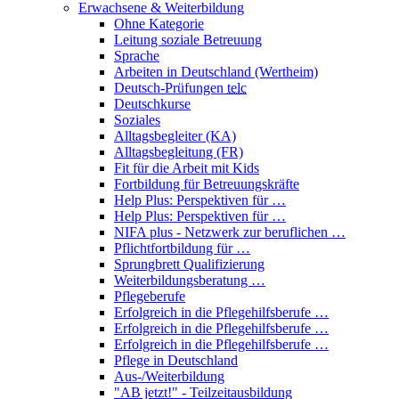
Erwachsene & Weiterbildung
Ohne Kategorie
Leitung soziale Betreuung
Sprache
Arbeiten in Deutschland (Wertheim)
Deutsch-Prüfungen
telc
Deutschkurse
Soziales
Alltagsbegleiter (KA)
Alltagsbegleitung (FR)
Fit für die Arbeit mit Kids
Fortbildung für Betreuungskräfte
Help Plus: Perspektiven für …
Help Plus: Perspektiven für …
NIFA plus - Netzwerk zur beruflichen …
Pflichtfortbildung für …
Sprungbrett Qualifizierung
Weiterbildungsberatung …
Pflegeberufe
Erfolgreich in die Pflegehilfsberufe …
Erfolgreich in die Pflegehilfsberufe …
Erfolgreich in die Pflegehilfsberufe …
Pflege in Deutschland
Aus-/Weiterbildung
"AB jetzt!" - Teilzeitausbildung