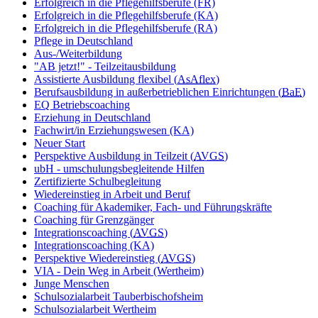
Erfolgreich in die Pflegehilfsberufe (FR)
Erfolgreich in die Pflegehilfsberufe (KA)
Erfolgreich in die Pflegehilfsberufe (RA)
Pflege in Deutschland
Aus-/Weiterbildung
"AB jetzt!" - Teilzeitausbildung
Assistierte Ausbildung flexibel (
AsAflex
)
Berufsausbildung in außerbetrieblichen Einrichtungen (
BaE
)
EQ Betriebscoaching
Erziehung in Deutschland
Fachwirt/in Erziehungswesen (KA)
Neuer Start
Perspektive Ausbildung in Teilzeit (
AVGS
)
ubH - umschulungsbegleitende Hilfen
Zertifizierte Schulbegleitung
Wiedereinstieg in Arbeit und Beruf
Coaching für Akademiker, Fach- und Führungskräfte
Coaching für Grenzgänger
Integrationscoaching (
AVGS
)
Integrationscoaching (KA)
Perspektive Wiedereinstieg (
AVGS
)
VIA - Dein Weg in Arbeit (Wertheim)
Junge Menschen
Schulsozialarbeit Tauberbischofsheim
Schulsozialarbeit Wertheim