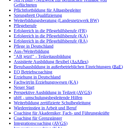
Geflüchteten
Pflichtfortbildung für Alltagsbegleiter
Sprungbrett Qualifizierung
Weiterbildungsberatung (Landesnetzwerk BW)
Pflegeberufe
Erfolgreich in die Pflegehilfsberufe (FR)
Erfolgreich in die Pflegehilfsberufe (KA)
Erfolgreich in die Pflegehilfsberufe (RA)
Pflege in Deutschland
Aus-/Weiterbildung
"AB jetzt!" - Teilzeitausbildung
Assistierte Ausbildung flexibel (
AsAflex
)
Berufsausbildung in außerbetrieblichen Einrichtungen (
BaE
)
EQ Betriebscoaching
Erziehung in Deutschland
Fachwirt/in Erziehungswesen (KA)
Neuer Start
Perspektive Ausbildung in Teilzeit (
AVGS
)
ubH - umschulungsbegleitende Hilfen
Weiterbildung zertifizierte Schulbegleitung
Wiedereinstieg in Arbeit und Beruf
Coaching für Akademiker, Fach- und Führungskräfte
Coaching für Grenzgänger
Integrationscoaching (
AVGS
)