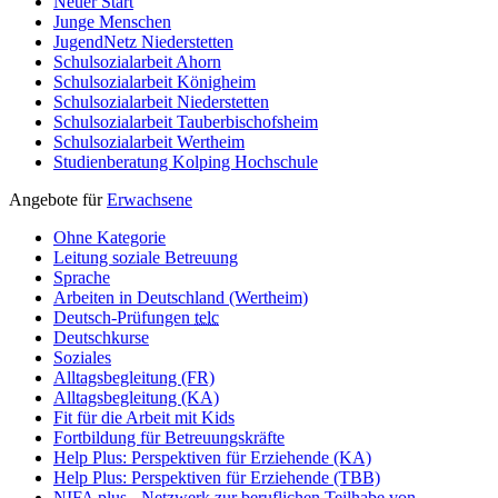
Neuer Start
Junge Menschen
JugendNetz Niederstetten
Schulsozialarbeit Ahorn
Schulsozialarbeit Königheim
Schulsozialarbeit Niederstetten
Schulsozialarbeit Tauberbischofsheim
Schulsozialarbeit Wertheim
Studienberatung Kolping Hochschule
Angebote für
Erwachsene
Ohne Kategorie
Leitung soziale Betreuung
Sprache
Arbeiten in Deutschland (Wertheim)
Deutsch-Prüfungen
telc
Deutschkurse
Soziales
Alltagsbegleitung (FR)
Alltagsbegleitung (KA)
Fit für die Arbeit mit Kids
Fortbildung für Betreuungskräfte
Help Plus: Perspektiven für Erziehende (KA)
Help Plus: Perspektiven für Erziehende (TBB)
NIFA plus - Netzwerk zur beruflichen Teilhabe von