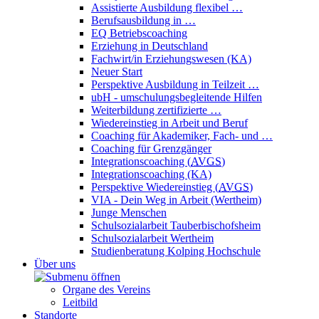
Assistierte Ausbildung flexibel …
Berufsausbildung in …
EQ Betriebscoaching
Erziehung in Deutschland
Fachwirt/in Erziehungswesen (KA)
Neuer Start
Perspektive Ausbildung in Teilzeit …
ubH - umschulungsbegleitende Hilfen
Weiterbildung zertifizierte …
Wiedereinstieg in Arbeit und Beruf
Coaching für Akademiker, Fach- und …
Coaching für Grenzgänger
Integrationscoaching (
AVGS
)
Integrationscoaching (KA)
Perspektive Wiedereinstieg (
AVGS
)
VIA - Dein Weg in Arbeit (Wertheim)
Junge Menschen
Schulsozialarbeit Tauberbischofsheim
Schulsozialarbeit Wertheim
Studienberatung Kolping Hochschule
Über uns
Organe des Vereins
Leitbild
Standorte