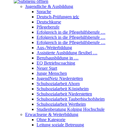
Jugendliche & Ausbildung
Sprache
Deutsch-Prüfungen
telc
Deutschkurse
Pflegeberufe
Erfolgreich in die Pflegehilfsberufe …
Erfolgreich in die Pflegehilfsberufe …
Erfolgreich in die Pflegehilfsberufe …
Aus-/Weiterbildung
Assistierte Ausbildung flexibel …
Berufsausbildung in …
EQ Betriebscoaching
Neuer Start
Junge Menschen
JugendNetz Niederstetten
Schulsozialarbeit Ahorn
Schulsozialarbeit Königheim
Schulsozialarbeit Niederstetten
Schulsozialarbeit Tauberbischofsheim
Schulsozialarbeit Wertheim
Studienberatung Kolping Hochschule
Erwachsene & Weiterbildung
Ohne Kategorie
Leitung soziale Betreuung