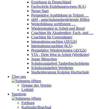
Erziehung in Deutschland
Fachwirt/in Erziehungswesen (KA)
Neuer Start
Perspektive Ausbildung in Teilzeit …
ubH - umschulungsbegleitende Hilfen
Weiterbildung zertifizierte …
Wiedereinstieg in Arbeit und Beruf
Coaching für Akademiker, Fach- und …
Coaching für Grenzgänger
Integrationscoaching (
AVGS
)
Integrationscoaching (KA)
Perspektive Wiedereinstieg (
AVGS
)
VIA - Dein Weg in Arbeit (Wertheim)
Junge Menschen
Schulsozialarbeit Tauberbischofsheim
Schulsozialarbeit Wertheim
Studienberatung Kolping Hochschule
Über uns
Organe des Vereins
Leitbild
Standorte
Freiburg
Karlsruhe/Bruchsal