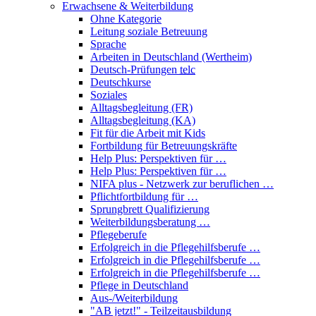
Erwachsene & Weiterbildung
Ohne Kategorie
Leitung soziale Betreuung
Sprache
Arbeiten in Deutschland (Wertheim)
Deutsch-Prüfungen
telc
Deutschkurse
Soziales
Alltagsbegleitung (FR)
Alltagsbegleitung (KA)
Fit für die Arbeit mit Kids
Fortbildung für Betreuungskräfte
Help Plus: Perspektiven für …
Help Plus: Perspektiven für …
NIFA plus - Netzwerk zur beruflichen …
Pflichtfortbildung für …
Sprungbrett Qualifizierung
Weiterbildungsberatung …
Pflegeberufe
Erfolgreich in die Pflegehilfsberufe …
Erfolgreich in die Pflegehilfsberufe …
Erfolgreich in die Pflegehilfsberufe …
Pflege in Deutschland
Aus-/Weiterbildung
"AB jetzt!" - Teilzeitausbildung