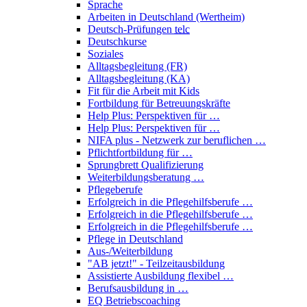
Sprache
Arbeiten in Deutschland (Wertheim)
Deutsch-Prüfungen
telc
Deutschkurse
Soziales
Alltagsbegleitung (FR)
Alltagsbegleitung (KA)
Fit für die Arbeit mit Kids
Fortbildung für Betreuungskräfte
Help Plus: Perspektiven für …
Help Plus: Perspektiven für …
NIFA plus - Netzwerk zur beruflichen …
Pflichtfortbildung für …
Sprungbrett Qualifizierung
Weiterbildungsberatung …
Pflegeberufe
Erfolgreich in die Pflegehilfsberufe …
Erfolgreich in die Pflegehilfsberufe …
Erfolgreich in die Pflegehilfsberufe …
Pflege in Deutschland
Aus-/Weiterbildung
"AB jetzt!" - Teilzeitausbildung
Assistierte Ausbildung flexibel …
Berufsausbildung in …
EQ Betriebscoaching