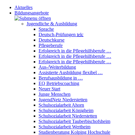
Aktuelles
Bildungsangebote
Jugendliche & Ausbildung
Sprache
Deutsch-Prüfungen
telc
Deutschkurse
Pflegeberufe
Erfolgreich in die Pflegehilfsberufe …
Erfolgreich in die Pflegehilfsberufe …
Erfolgreich in die Pflegehilfsberufe …
Aus-/Weiterbildung
Assistierte Ausbildung flexibel …
Berufsausbildung in …
EQ Betriebscoaching
Neuer Start
Junge Menschen
JugendNetz Niederstetten
Schulsozialarbeit Ahorn
Schulsozialarbeit Königheim
Schulsozialarbeit Niederstetten
Schulsozialarbeit Tauberbischofsheim
Schulsozialarbeit Wertheim
Studienberatung Kolping Hochschule