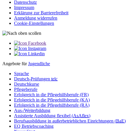
Datenschutz
Impressum
Erklärung zur Barriere­­freiheit
Anmeldung widerrufen
Cookie-Einstellungen
Angebote für
Jugendliche
Sprache
Deutsch-Prüfungen
telc
Deutschkurse
Pflegeberufe
Erfolgreich in die Pflegehilfsberufe (FR)
Erfolgreich in die Pflegehilfsberufe (KA)
Erfolgreich in die Pflegehilfsberufe (RA)
Aus-/Weiterbildung
Assistierte Ausbildung flexibel (
AsAflex
)
Berufsausbildung in außerbetrieblichen Einrichtungen (
BaE
)
EQ Betriebscoaching