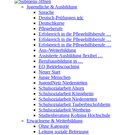
Jugendliche & Ausbildung
Sprache
Deutsch-Prüfungen
telc
Deutschkurse
Pflegeberufe
Erfolgreich in die Pflegehilfsberufe …
Erfolgreich in die Pflegehilfsberufe …
Erfolgreich in die Pflegehilfsberufe …
Aus-/Weiterbildung
Assistierte Ausbildung flexibel …
Berufsausbildung in …
EQ Betriebscoaching
Neuer Start
Junge Menschen
JugendNetz Niederstetten
Schulsozialarbeit Ahorn
Schulsozialarbeit Königheim
Schulsozialarbeit Niederstetten
Schulsozialarbeit Tauberbischofsheim
Schulsozialarbeit Wertheim
Studienberatung Kolping Hochschule
Erwachsene & Weiterbildung
Ohne Kategorie
Leitung soziale Betreuung