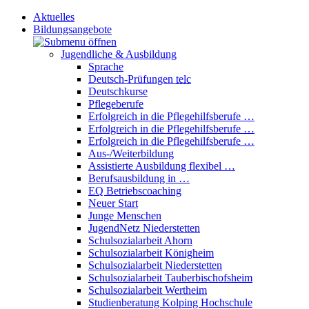
Aktuelles
Bildungsangebote
Jugendliche & Ausbildung
Sprache
Deutsch-Prüfungen
telc
Deutschkurse
Pflegeberufe
Erfolgreich in die Pflegehilfsberufe …
Erfolgreich in die Pflegehilfsberufe …
Erfolgreich in die Pflegehilfsberufe …
Aus-/Weiterbildung
Assistierte Ausbildung flexibel …
Berufsausbildung in …
EQ Betriebscoaching
Neuer Start
Junge Menschen
JugendNetz Niederstetten
Schulsozialarbeit Ahorn
Schulsozialarbeit Königheim
Schulsozialarbeit Niederstetten
Schulsozialarbeit Tauberbischofsheim
Schulsozialarbeit Wertheim
Studienberatung Kolping Hochschule