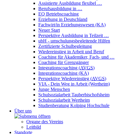
Assistierte Ausbildung flexibel …
Berufsausbildung in …
EQ Betriebscoaching
Erziehung in Deutschland
Fachwirt/in Erziehungswesen (KA)
Neuer Start
Perspektive Ausbildung in Teilzeit …
ubH - umschulungsbegleitende Hilfen
Zertifizierte Schulbegleitung
Wiedereinstieg in Arbeit und Beruf
Coaching für Akademiker, Fach- und …
Coaching für Grenzgänger
Integrationscoaching (
AVGS
)
Integrationscoaching (KA)
Perspektive Wiedereinstieg (
AVGS
)
VIA - Dein Weg in Arbeit (Wertheim)
Junge Menschen
Schulsozialarbeit Tauberbischofsheim
Schulsozialarbeit Wertheim
Studienberatung Kolping Hochschule
Über uns
Organe des Vereins
Leitbild
Standorte