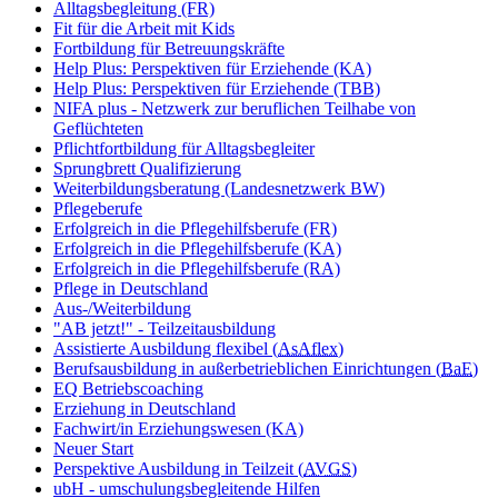
Alltagsbegleitung (FR)
Fit für die Arbeit mit Kids
Fortbildung für Betreuungskräfte
Help Plus: Perspektiven für Erziehende (KA)
Help Plus: Perspektiven für Erziehende (TBB)
NIFA plus - Netzwerk zur beruflichen Teilhabe von
Geflüchteten
Pflichtfortbildung für Alltagsbegleiter
Sprungbrett Qualifizierung
Weiterbildungsberatung (Landesnetzwerk BW)
Pflegeberufe
Erfolgreich in die Pflegehilfsberufe (FR)
Erfolgreich in die Pflegehilfsberufe (KA)
Erfolgreich in die Pflegehilfsberufe (RA)
Pflege in Deutschland
Aus-/Weiterbildung
"AB jetzt!" - Teilzeitausbildung
Assistierte Ausbildung flexibel (
AsAflex
)
Berufsausbildung in außerbetrieblichen Einrichtungen (
BaE
)
EQ Betriebscoaching
Erziehung in Deutschland
Fachwirt/in Erziehungswesen (KA)
Neuer Start
Perspektive Ausbildung in Teilzeit (
AVGS
)
ubH - umschulungsbegleitende Hilfen