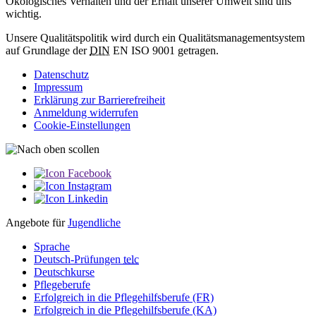
Ökologisches Verhalten und der Erhalt unserer Umwelt sind uns
wichtig.
Unsere Qualitätspolitik wird durch ein Qualitätsmanagementsystem
auf Grundlage der
DIN
EN ISO 9001 getragen.
Datenschutz
Impressum
Erklärung zur Barriere­­freiheit
Anmeldung widerrufen
Cookie-Einstellungen
Angebote für
Jugendliche
Sprache
Deutsch-Prüfungen
telc
Deutschkurse
Pflegeberufe
Erfolgreich in die Pflegehilfsberufe (FR)
Erfolgreich in die Pflegehilfsberufe (KA)