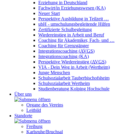
Erziehung in Deutschland
Fachwirt/in Erziehungswesen (KA)
Neuer Start
Perspektive Ausbildung in Teilzeit …
ubH - umschulungsbegleitende Hilfen
Zertifizierte Schulbegleitung
Wiedereinstieg in Arbeit und Beruf
Coaching für Akademiker, Fach- und …
Coaching für Grenzgänger
Integrationscoaching (
AVGS
)
Integrationscoaching (KA)
Perspektive Wiedereinstieg (
AVGS
)
VIA - Dein Weg in Arbeit (Wertheim)
Junge Menschen
Schulsozialarbeit Tauberbischofsheim
Schulsozialarbeit Wertheim
Studienberatung Kolping Hochschule
Über uns
Organe des Vereins
Leitbild
Standorte
Freiburg
Karlsruhe/Bruchsal