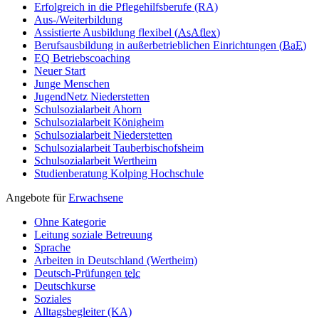
Erfolgreich in die Pflegehilfsberufe (RA)
Aus-/Weiterbildung
Assistierte Ausbildung flexibel (
AsAflex
)
Berufsausbildung in außerbetrieblichen Einrichtungen (
BaE
)
EQ Betriebscoaching
Neuer Start
Junge Menschen
JugendNetz Niederstetten
Schulsozialarbeit Ahorn
Schulsozialarbeit Königheim
Schulsozialarbeit Niederstetten
Schulsozialarbeit Tauberbischofsheim
Schulsozialarbeit Wertheim
Studienberatung Kolping Hochschule
Angebote für
Erwachsene
Ohne Kategorie
Leitung soziale Betreuung
Sprache
Arbeiten in Deutschland (Wertheim)
Deutsch-Prüfungen
telc
Deutschkurse
Soziales
Alltagsbegleiter (KA)