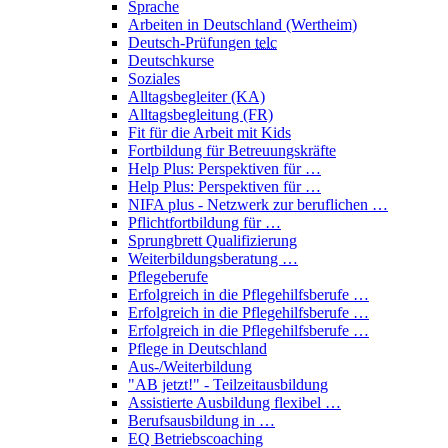
Sprache
Arbeiten in Deutschland (Wertheim)
Deutsch-Prüfungen
telc
Deutschkurse
Soziales
Alltagsbegleiter (KA)
Alltagsbegleitung (FR)
Fit für die Arbeit mit Kids
Fortbildung für Betreuungskräfte
Help Plus: Perspektiven für …
Help Plus: Perspektiven für …
NIFA plus - Netzwerk zur beruflichen …
Pflichtfortbildung für …
Sprungbrett Qualifizierung
Weiterbildungsberatung …
Pflegeberufe
Erfolgreich in die Pflegehilfsberufe …
Erfolgreich in die Pflegehilfsberufe …
Erfolgreich in die Pflegehilfsberufe …
Pflege in Deutschland
Aus-/Weiterbildung
"AB jetzt!" - Teilzeitausbildung
Assistierte Ausbildung flexibel …
Berufsausbildung in …
EQ Betriebscoaching