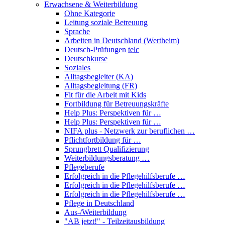
Erwachsene & Weiterbildung
Ohne Kategorie
Leitung soziale Betreuung
Sprache
Arbeiten in Deutschland (Wertheim)
Deutsch-Prüfungen
telc
Deutschkurse
Soziales
Alltagsbegleiter (KA)
Alltagsbegleitung (FR)
Fit für die Arbeit mit Kids
Fortbildung für Betreuungskräfte
Help Plus: Perspektiven für …
Help Plus: Perspektiven für …
NIFA plus - Netzwerk zur beruflichen …
Pflichtfortbildung für …
Sprungbrett Qualifizierung
Weiterbildungsberatung …
Pflegeberufe
Erfolgreich in die Pflegehilfsberufe …
Erfolgreich in die Pflegehilfsberufe …
Erfolgreich in die Pflegehilfsberufe …
Pflege in Deutschland
Aus-/Weiterbildung
"AB jetzt!" - Teilzeitausbildung