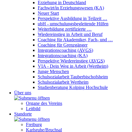
Erziehung in Deutschland
Fachwirt/in Erziehungswesen (KA)
Neuer Start
Perspektive Ausbildung in Teilzeit …
ubH - umschulungsbegleitende Hilfen
Weiterbildung zertifizierte …
Wiedereinstieg in Arbeit und Beruf
Coaching für Akademiker, Fach- und …
Coaching für Grenzgänger
Integrationscoaching (
AVGS
)
Integrationscoaching (KA)
Perspektive Wiedereinstieg (
AVGS
)
VIA - Dein Weg in Arbeit (Wertheim)
Junge Menschen
Schulsozialarbeit Tauberbischofsheim
Schulsozialarbeit Wertheim
Studienberatung Kolping Hochschule
Über uns
Organe des Vereins
Leitbild
Standorte
Freiburg
Karlsruhe/Bruchsal