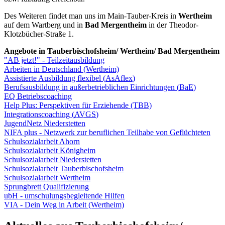
Des Weiteren findet man uns im Main-Tauber-Kreis in
Wertheim
auf dem Wartberg und in
Bad Mergentheim
in der Theodor-
Klotzbücher-Straße 1.
Angebote in Tauberbischofsheim/ Wertheim/ Bad Mergentheim
"AB jetzt!" - Teilzeitausbildung
Arbeiten in Deutschland (Wertheim)
Assistierte Ausbildung flexibel (
AsAflex
)
Berufsausbildung in außerbetrieblichen Einrichtungen (
BaE
)
EQ Betriebscoaching
Help Plus: Perspektiven für Erziehende (TBB)
Integrationscoaching (
AVGS
)
JugendNetz Niederstetten
NIFA plus - Netzwerk zur beruflichen Teilhabe von Geflüchteten
Schulsozialarbeit Ahorn
Schulsozialarbeit Königheim
Schulsozialarbeit Niederstetten
Schulsozialarbeit Tauberbischofsheim
Schulsozialarbeit Wertheim
Sprungbrett Qualifizierung
ubH - umschulungsbegleitende Hilfen
VIA - Dein Weg in Arbeit (Wertheim)