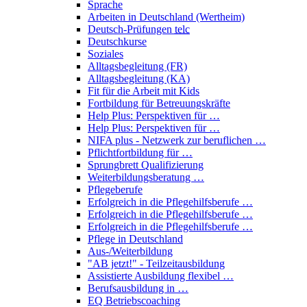
Sprache
Arbeiten in Deutschland (Wertheim)
Deutsch-Prüfungen
telc
Deutschkurse
Soziales
Alltagsbegleitung (FR)
Alltagsbegleitung (KA)
Fit für die Arbeit mit Kids
Fortbildung für Betreuungskräfte
Help Plus: Perspektiven für …
Help Plus: Perspektiven für …
NIFA plus - Netzwerk zur beruflichen …
Pflichtfortbildung für …
Sprungbrett Qualifizierung
Weiterbildungsberatung …
Pflegeberufe
Erfolgreich in die Pflegehilfsberufe …
Erfolgreich in die Pflegehilfsberufe …
Erfolgreich in die Pflegehilfsberufe …
Pflege in Deutschland
Aus-/Weiterbildung
"AB jetzt!" - Teilzeitausbildung
Assistierte Ausbildung flexibel …
Berufsausbildung in …
EQ Betriebscoaching