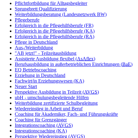
Pflichtfortbildung für Alltagsbegleiter
Sprungbrett Qualifizierung
Weiterbildungsberatung (Landesnetzwerk BW)
Pflegeberufe
Erfolgreich in die Pflegehilfsberufe (FR)
Erfolgreich in die Pflegehilfsberufe (KA)
Erfolgreich in die Pflegehilfsberufe (RA)
Pflege in Deutschland
Aus-/Weiterbildung
"AB jetzt!" - Teilzeitausbildung
Assistierte Ausbildung flexibel (
AsAflex
)
Berufsausbildung in außerbetrieblichen Einrichtungen (
BaE
)
EQ Betriebscoaching
Erziehung in Deutschland
Fachwirt/in Erziehungswesen (KA)
Neuer Start
Perspektive Ausbildung in Teilzeit (
AVGS
)
ubH - umschulungsbegleitende Hilfen
Weiterbildung zertifizierte Schulbegleitung
Wiedereinstieg in Arbeit und Beruf
Coaching für Akademiker, Fach- und Führungskräfte
Coaching für Grenzgänger
Integrationscoaching (
AVGS
)
Integrationscoaching (KA)
Perspektive Wiedereinstieg (
AVGS
)