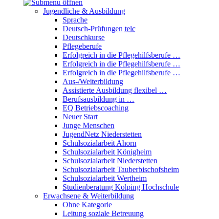
Jugendliche & Ausbildung
Sprache
Deutsch-Prüfungen
telc
Deutschkurse
Pflegeberufe
Erfolgreich in die Pflegehilfsberufe …
Erfolgreich in die Pflegehilfsberufe …
Erfolgreich in die Pflegehilfsberufe …
Aus-/Weiterbildung
Assistierte Ausbildung flexibel …
Berufsausbildung in …
EQ Betriebscoaching
Neuer Start
Junge Menschen
JugendNetz Niederstetten
Schulsozialarbeit Ahorn
Schulsozialarbeit Königheim
Schulsozialarbeit Niederstetten
Schulsozialarbeit Tauberbischofsheim
Schulsozialarbeit Wertheim
Studienberatung Kolping Hochschule
Erwachsene & Weiterbildung
Ohne Kategorie
Leitung soziale Betreuung