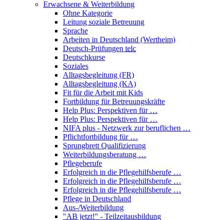
Erwachsene & Weiterbildung
Ohne Kategorie
Leitung soziale Betreuung
Sprache
Arbeiten in Deutschland (Wertheim)
Deutsch-Prüfungen
telc
Deutschkurse
Soziales
Alltagsbegleitung (FR)
Alltagsbegleitung (KA)
Fit für die Arbeit mit Kids
Fortbildung für Betreuungskräfte
Help Plus: Perspektiven für …
Help Plus: Perspektiven für …
NIFA plus - Netzwerk zur beruflichen …
Pflichtfortbildung für …
Sprungbrett Qualifizierung
Weiterbildungsberatung …
Pflegeberufe
Erfolgreich in die Pflegehilfsberufe …
Erfolgreich in die Pflegehilfsberufe …
Erfolgreich in die Pflegehilfsberufe …
Pflege in Deutschland
Aus-/Weiterbildung
"AB jetzt!" - Teilzeitausbildung