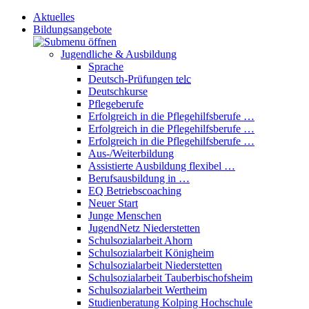
Aktuelles
Bildungsangebote
Jugendliche & Ausbildung
Sprache
Deutsch-Prüfungen
telc
Deutschkurse
Pflegeberufe
Erfolgreich in die Pflegehilfsberufe …
Erfolgreich in die Pflegehilfsberufe …
Erfolgreich in die Pflegehilfsberufe …
Aus-/Weiterbildung
Assistierte Ausbildung flexibel …
Berufsausbildung in …
EQ Betriebscoaching
Neuer Start
Junge Menschen
JugendNetz Niederstetten
Schulsozialarbeit Ahorn
Schulsozialarbeit Königheim
Schulsozialarbeit Niederstetten
Schulsozialarbeit Tauberbischofsheim
Schulsozialarbeit Wertheim
Studienberatung Kolping Hochschule