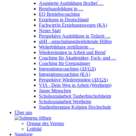
Assistierte Ausbildung flexibel …
Berufsausbildung in …
EQ Betriebscoaching
Erziehung in Deutschland
Fachwirt/in Erziehungswesen (KA)
Neuer Start
Perspektive Ausbildung in Teilzeit …
ubH - umschulungsbegleitende Hilfen
Weiterbildung zertifizierte …
Wiedereinstieg in Arbeit und Beruf
Coaching für Akademiker, Fach- und …
Coaching für Grenzgänger
Integrationscoaching (
AVGS
)
Integrationscoaching (KA)
Perspektive Wiedereinstieg (
AVGS
)
VIA - Dein Weg in Arbeit (Wertheim)
Junge Menschen
Schulsozialarbeit Tauberbischofsheim
Schulsozialarbeit Wertheim
Studienberatung Kolping Hochschule
Über uns
Organe des Vereins
Leitbild
Standorte