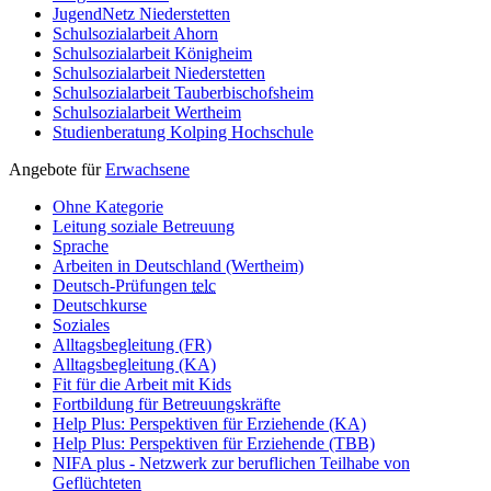
JugendNetz Niederstetten
Schulsozialarbeit Ahorn
Schulsozialarbeit Königheim
Schulsozialarbeit Niederstetten
Schulsozialarbeit Tauberbischofsheim
Schulsozialarbeit Wertheim
Studienberatung Kolping Hochschule
Angebote für
Erwachsene
Ohne Kategorie
Leitung soziale Betreuung
Sprache
Arbeiten in Deutschland (Wertheim)
Deutsch-Prüfungen
telc
Deutschkurse
Soziales
Alltagsbegleitung (FR)
Alltagsbegleitung (KA)
Fit für die Arbeit mit Kids
Fortbildung für Betreuungskräfte
Help Plus: Perspektiven für Erziehende (KA)
Help Plus: Perspektiven für Erziehende (TBB)
NIFA plus - Netzwerk zur beruflichen Teilhabe von
Geflüchteten