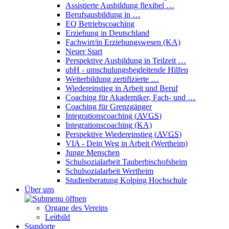
Assistierte Ausbildung flexibel …
Berufsausbildung in …
EQ Betriebscoaching
Erziehung in Deutschland
Fachwirt/in Erziehungswesen (KA)
Neuer Start
Perspektive Ausbildung in Teilzeit …
ubH - umschulungsbegleitende Hilfen
Weiterbildung zertifizierte …
Wiedereinstieg in Arbeit und Beruf
Coaching für Akademiker, Fach- und …
Coaching für Grenzgänger
Integrationscoaching (
AVGS
)
Integrationscoaching (KA)
Perspektive Wiedereinstieg (
AVGS
)
VIA - Dein Weg in Arbeit (Wertheim)
Junge Menschen
Schulsozialarbeit Tauberbischofsheim
Schulsozialarbeit Wertheim
Studienberatung Kolping Hochschule
Über uns
Organe des Vereins
Leitbild
Standorte