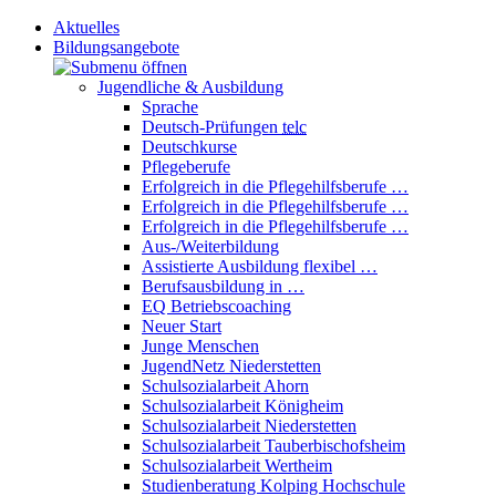
Aktuelles
Bildungsangebote
Jugendliche & Ausbildung
Sprache
Deutsch-Prüfungen
telc
Deutschkurse
Pflegeberufe
Erfolgreich in die Pflegehilfsberufe …
Erfolgreich in die Pflegehilfsberufe …
Erfolgreich in die Pflegehilfsberufe …
Aus-/Weiterbildung
Assistierte Ausbildung flexibel …
Berufsausbildung in …
EQ Betriebscoaching
Neuer Start
Junge Menschen
JugendNetz Niederstetten
Schulsozialarbeit Ahorn
Schulsozialarbeit Königheim
Schulsozialarbeit Niederstetten
Schulsozialarbeit Tauberbischofsheim
Schulsozialarbeit Wertheim
Studienberatung Kolping Hochschule