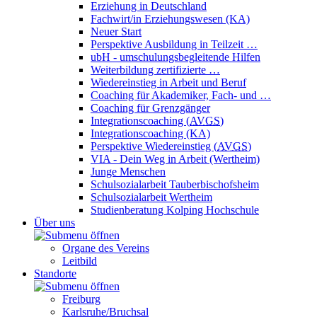
Erziehung in Deutschland
Fachwirt/in Erziehungswesen (KA)
Neuer Start
Perspektive Ausbildung in Teilzeit …
ubH - umschulungsbegleitende Hilfen
Weiterbildung zertifizierte …
Wiedereinstieg in Arbeit und Beruf
Coaching für Akademiker, Fach- und …
Coaching für Grenzgänger
Integrationscoaching (
AVGS
)
Integrationscoaching (KA)
Perspektive Wiedereinstieg (
AVGS
)
VIA - Dein Weg in Arbeit (Wertheim)
Junge Menschen
Schulsozialarbeit Tauberbischofsheim
Schulsozialarbeit Wertheim
Studienberatung Kolping Hochschule
Über uns
Organe des Vereins
Leitbild
Standorte
Freiburg
Karlsruhe/Bruchsal