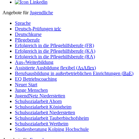
Angebote für
Jugendliche
Sprache
Deutsch-Prüfungen
telc
Deutschkurse
Pflegeberufe
Erfolgreich in die Pflegehilfsberufe (FR)
Erfolgreich in die Pflegehilfsberufe (KA)
Erfolgreich in die Pflegehilfsberufe (RA)
Aus-/Weiterbildung
Assistierte Ausbildung flexibel (
AsAflex
)
Berufsausbildung in außerbetrieblichen Einrichtungen (
BaE
)
EQ Betriebscoaching
Neuer Start
Junge Menschen
JugendNetz Niederstetten
Schulsozialarbeit Ahorn
Schulsozialarbeit Königheim
Schulsozialarbeit Niederstetten
Schulsozialarbeit Tauberbischofsheim
Schulsozialarbeit Wertheim
Studienberatung Kolping Hochschule