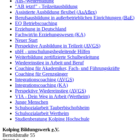
Aus-/Weiterbildung
"AB jetzt!" - Teilzeitausbildung
Assistierte Ausbildung flexibel (
AsAflex
)
Berufsausbildung in außerbetrieblichen Einrichtungen (
BaE
)
EQ Betriebscoaching
Erziehung in Deutschland
Fachwirt/in Erziehungswesen (KA)
Neuer Start
Perspektive Ausbildung in Teilzeit (
AVGS
)
ubH - umschulungsbegleitende Hilfen
Weiterbildung zertifizierte Schulbegleitung
Wiedereinstieg in Arbeit und Beruf
Coaching für Akademiker, Fach- und Führungskräfte
Coaching für Grenzgänger
Integrationscoaching (
AVGS
)
Integrationscoaching (KA)
Perspektive Wiedereinstieg (
AVGS
)
VIA - Dein Weg in Arbeit (Wertheim)
Junge Menschen
Schulsozialarbeit Tauberbischofsheim
Schulsozialarbeit Wertheim
Studienberatung Kolping Hochschule
Kolping Bildungswerk
e.V.
Bertoldstraße 55