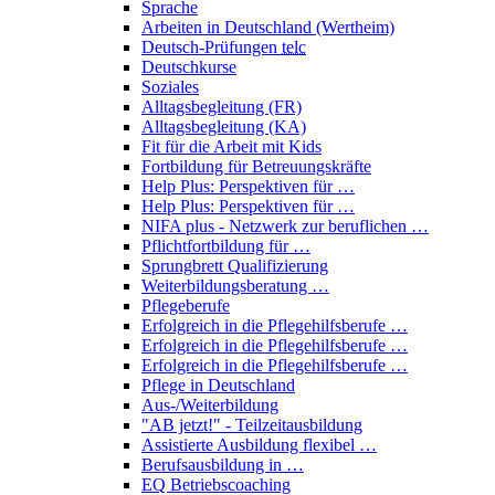
Sprache
Arbeiten in Deutschland (Wertheim)
Deutsch-Prüfungen
telc
Deutschkurse
Soziales
Alltagsbegleitung (FR)
Alltagsbegleitung (KA)
Fit für die Arbeit mit Kids
Fortbildung für Betreuungskräfte
Help Plus: Perspektiven für …
Help Plus: Perspektiven für …
NIFA plus - Netzwerk zur beruflichen …
Pflichtfortbildung für …
Sprungbrett Qualifizierung
Weiterbildungsberatung …
Pflegeberufe
Erfolgreich in die Pflegehilfsberufe …
Erfolgreich in die Pflegehilfsberufe …
Erfolgreich in die Pflegehilfsberufe …
Pflege in Deutschland
Aus-/Weiterbildung
"AB jetzt!" - Teilzeitausbildung
Assistierte Ausbildung flexibel …
Berufsausbildung in …
EQ Betriebscoaching