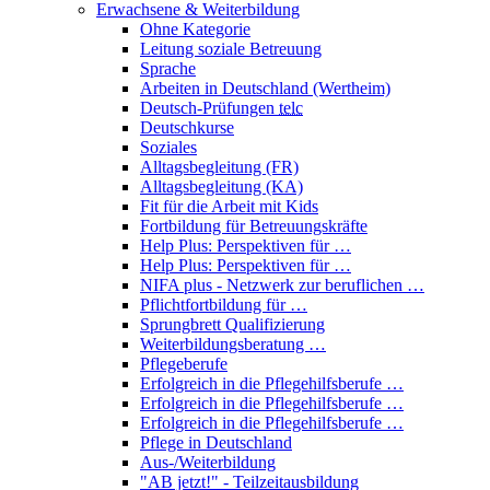
Erwachsene & Weiterbildung
Ohne Kategorie
Leitung soziale Betreuung
Sprache
Arbeiten in Deutschland (Wertheim)
Deutsch-Prüfungen
telc
Deutschkurse
Soziales
Alltagsbegleitung (FR)
Alltagsbegleitung (KA)
Fit für die Arbeit mit Kids
Fortbildung für Betreuungskräfte
Help Plus: Perspektiven für …
Help Plus: Perspektiven für …
NIFA plus - Netzwerk zur beruflichen …
Pflichtfortbildung für …
Sprungbrett Qualifizierung
Weiterbildungsberatung …
Pflegeberufe
Erfolgreich in die Pflegehilfsberufe …
Erfolgreich in die Pflegehilfsberufe …
Erfolgreich in die Pflegehilfsberufe …
Pflege in Deutschland
Aus-/Weiterbildung
"AB jetzt!" - Teilzeitausbildung