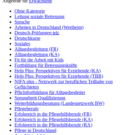
Angebote für
Erwachsene
Ohne Kategorie
Leitung soziale Betreuung
Sprache
Arbeiten in Deutschland (Wertheim)
Deutsch-Prüfungen
telc
Deutschkurse
Soziales
Alltagsbegleitung (FR)
Alltagsbegleitung (KA)
Fit für die Arbeit mit Kids
Fortbildung für Betreuungskräfte
Help Plus: Perspektiven für Erziehende (KA)
Help Plus: Perspektiven für Erziehende (TBB)
NIFA plus - Netzwerk zur beruflichen Teilhabe von
Geflüchteten
Pflichtfortbildung für Alltagsbegleiter
Sprungbrett Qualifizierung
Weiterbildungsberatung (Landesnetzwerk BW)
Pflegeberufe
Erfolgreich in die Pflegehilfsberufe (FR)
Erfolgreich in die Pflegehilfsberufe (KA)
Erfolgreich in die Pflegehilfsberufe (RA)
Pflege in Deutschland