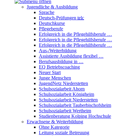
Jugendliche & Ausbildung
Sprache
Deutsch-Prüfungen
telc
Deutschkurse
Pflegeberufe
Erfolgreich in die Pflegehilfsberufe …
Erfolgreich in die Pflegehilfsberufe …
Erfolgreich in die Pflegehilfsberufe …
Aus-/Weiterbildung
Assistierte Ausbildung flexibel …
Berufsausbildung in …
EQ Betriebscoaching
Neuer Start
Junge Menschen
JugendNetz Niederstetten
Schulsozialarbeit Ahorn
Schulsozialarbeit Königheim
Schulsozialarbeit Niederstetten
Schulsozialarbeit Tauberbischofsheim
Schulsozialarbeit Wertheim
Studienberatung Kolping Hochschule
Erwachsene & Weiterbildung
Ohne Kategorie
Leitung soziale Betreuung