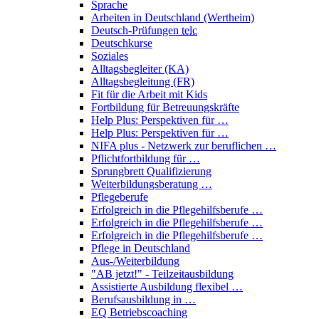
Sprache
Arbeiten in Deutschland (Wertheim)
Deutsch-Prüfungen
telc
Deutschkurse
Soziales
Alltagsbegleiter (KA)
Alltagsbegleitung (FR)
Fit für die Arbeit mit Kids
Fortbildung für Betreuungskräfte
Help Plus: Perspektiven für …
Help Plus: Perspektiven für …
NIFA plus - Netzwerk zur beruflichen …
Pflichtfortbildung für …
Sprungbrett Qualifizierung
Weiterbildungsberatung …
Pflegeberufe
Erfolgreich in die Pflegehilfsberufe …
Erfolgreich in die Pflegehilfsberufe …
Erfolgreich in die Pflegehilfsberufe …
Pflege in Deutschland
Aus-/Weiterbildung
"AB jetzt!" - Teilzeitausbildung
Assistierte Ausbildung flexibel …
Berufsausbildung in …
EQ Betriebscoaching