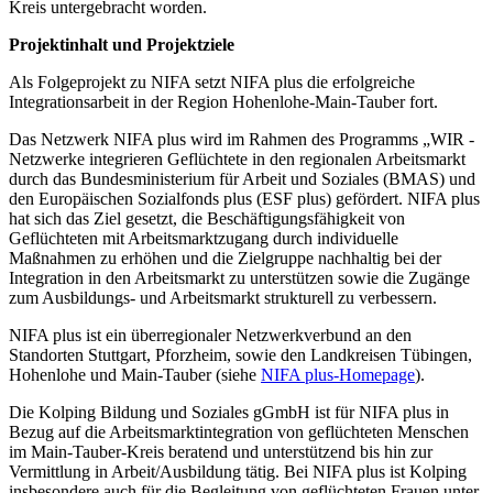
Kreis untergebracht worden.
Projektinhalt und Projektziele
Als Folgeprojekt zu NIFA setzt NIFA plus die erfolgreiche
Integrationsarbeit in der Region Hohenlohe-Main-Tauber fort.
Das Netzwerk NIFA plus wird im Rahmen des Programms „WIR -
Netzwerke integrieren Geflüchtete in den regionalen Arbeitsmarkt
durch das Bundesministerium für Arbeit und Soziales (BMAS) und
den Europäischen Sozialfonds plus (ESF plus) gefördert. NIFA plus
hat sich das Ziel gesetzt, die Beschäftigungsfähigkeit von
Geflüchteten mit Arbeitsmarktzugang durch individuelle
Maßnahmen zu erhöhen und die Zielgruppe nachhaltig bei der
Integration in den Arbeitsmarkt zu unterstützen sowie die Zugänge
zum Ausbildungs- und Arbeitsmarkt strukturell zu verbessern.
NIFA plus ist ein überregionaler Netzwerkverbund an den
Standorten Stuttgart, Pforzheim, sowie den Landkreisen Tübingen,
Hohenlohe und Main-Tauber (siehe
NIFA plus-Homepage
).
Die Kolping Bildung und Soziales gGmbH ist für NIFA plus in
Bezug auf die Arbeitsmarktintegration von geflüchteten Menschen
im Main-Tauber-Kreis beratend und unterstützend bis hin zur
Vermittlung in Arbeit/Ausbildung tätig. Bei NIFA plus ist Kolping
insbesondere auch für die Begleitung von geflüchteten Frauen unter