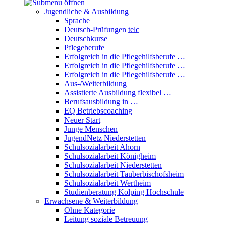
Jugendliche & Ausbildung
Sprache
Deutsch-Prüfungen
telc
Deutschkurse
Pflegeberufe
Erfolgreich in die Pflegehilfsberufe …
Erfolgreich in die Pflegehilfsberufe …
Erfolgreich in die Pflegehilfsberufe …
Aus-/Weiterbildung
Assistierte Ausbildung flexibel …
Berufsausbildung in …
EQ Betriebscoaching
Neuer Start
Junge Menschen
JugendNetz Niederstetten
Schulsozialarbeit Ahorn
Schulsozialarbeit Königheim
Schulsozialarbeit Niederstetten
Schulsozialarbeit Tauberbischofsheim
Schulsozialarbeit Wertheim
Studienberatung Kolping Hochschule
Erwachsene & Weiterbildung
Ohne Kategorie
Leitung soziale Betreuung