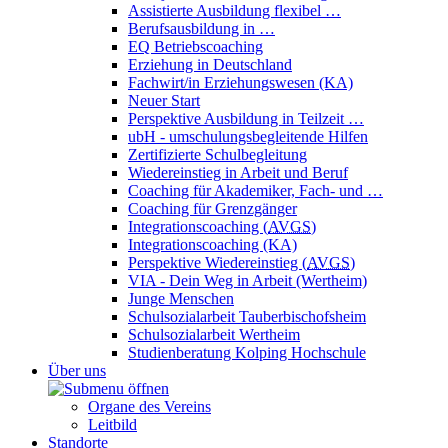
Assistierte Ausbildung flexibel …
Berufsausbildung in …
EQ Betriebscoaching
Erziehung in Deutschland
Fachwirt/in Erziehungswesen (KA)
Neuer Start
Perspektive Ausbildung in Teilzeit …
ubH - umschulungsbegleitende Hilfen
Zertifizierte Schulbegleitung
Wiedereinstieg in Arbeit und Beruf
Coaching für Akademiker, Fach- und …
Coaching für Grenzgänger
Integrationscoaching (
AVGS
)
Integrationscoaching (KA)
Perspektive Wiedereinstieg (
AVGS
)
VIA - Dein Weg in Arbeit (Wertheim)
Junge Menschen
Schulsozialarbeit Tauberbischofsheim
Schulsozialarbeit Wertheim
Studienberatung Kolping Hochschule
Über uns
Organe des Vereins
Leitbild
Standorte