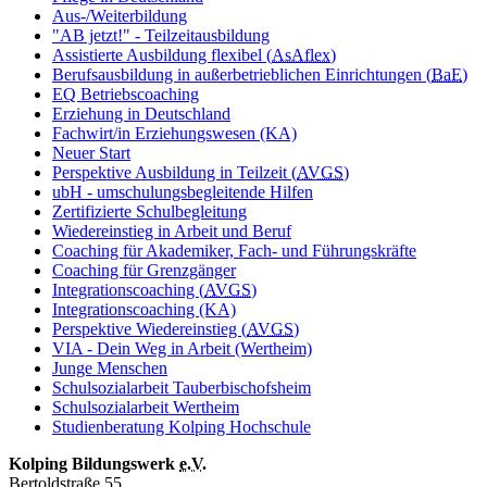
Aus-/Weiterbildung
"AB jetzt!" - Teilzeitausbildung
Assistierte Ausbildung flexibel (
AsAflex
)
Berufsausbildung in außerbetrieblichen Einrichtungen (
BaE
)
EQ Betriebscoaching
Erziehung in Deutschland
Fachwirt/in Erziehungswesen (KA)
Neuer Start
Perspektive Ausbildung in Teilzeit (
AVGS
)
ubH - umschulungsbegleitende Hilfen
Zertifizierte Schulbegleitung
Wiedereinstieg in Arbeit und Beruf
Coaching für Akademiker, Fach- und Führungskräfte
Coaching für Grenzgänger
Integrationscoaching (
AVGS
)
Integrationscoaching (KA)
Perspektive Wiedereinstieg (
AVGS
)
VIA - Dein Weg in Arbeit (Wertheim)
Junge Menschen
Schulsozialarbeit Tauberbischofsheim
Schulsozialarbeit Wertheim
Studienberatung Kolping Hochschule
Kolping Bildungswerk
e.V.
Bertoldstraße 55