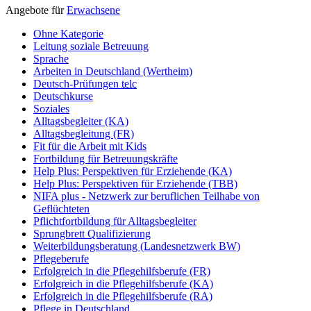
Angebote für
Erwachsene
Ohne Kategorie
Leitung soziale Betreuung
Sprache
Arbeiten in Deutschland (Wertheim)
Deutsch-Prüfungen
telc
Deutschkurse
Soziales
Alltagsbegleiter (KA)
Alltagsbegleitung (FR)
Fit für die Arbeit mit Kids
Fortbildung für Betreuungskräfte
Help Plus: Perspektiven für Erziehende (KA)
Help Plus: Perspektiven für Erziehende (TBB)
NIFA plus - Netzwerk zur beruflichen Teilhabe von
Geflüchteten
Pflichtfortbildung für Alltagsbegleiter
Sprungbrett Qualifizierung
Weiterbildungsberatung (Landesnetzwerk BW)
Pflegeberufe
Erfolgreich in die Pflegehilfsberufe (FR)
Erfolgreich in die Pflegehilfsberufe (KA)
Erfolgreich in die Pflegehilfsberufe (RA)
Pflege in Deutschland