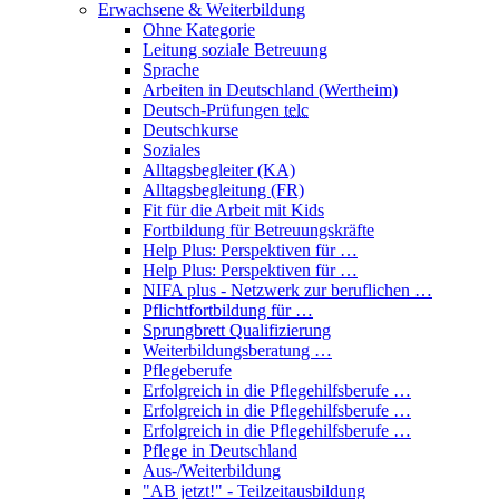
Erwachsene & Weiterbildung
Ohne Kategorie
Leitung soziale Betreuung
Sprache
Arbeiten in Deutschland (Wertheim)
Deutsch-Prüfungen
telc
Deutschkurse
Soziales
Alltagsbegleiter (KA)
Alltagsbegleitung (FR)
Fit für die Arbeit mit Kids
Fortbildung für Betreuungskräfte
Help Plus: Perspektiven für …
Help Plus: Perspektiven für …
NIFA plus - Netzwerk zur beruflichen …
Pflichtfortbildung für …
Sprungbrett Qualifizierung
Weiterbildungsberatung …
Pflegeberufe
Erfolgreich in die Pflegehilfsberufe …
Erfolgreich in die Pflegehilfsberufe …
Erfolgreich in die Pflegehilfsberufe …
Pflege in Deutschland
Aus-/Weiterbildung
"AB jetzt!" - Teilzeitausbildung