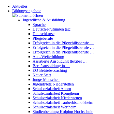
Aktuelles
Bildungsangebote
Jugendliche & Ausbildung
Sprache
Deutsch-Prüfungen
telc
Deutschkurse
Pflegeberufe
Erfolgreich in die Pflegehilfsberufe …
Erfolgreich in die Pflegehilfsberufe …
Erfolgreich in die Pflegehilfsberufe …
Aus-/Weiterbildung
Assistierte Ausbildung flexibel …
Berufsausbildung in …
EQ Betriebscoaching
Neuer Start
Junge Menschen
JugendNetz Niederstetten
Schulsozialarbeit Ahorn
Schulsozialarbeit Königheim
Schulsozialarbeit Niederstetten
Schulsozialarbeit Tauberbischofsheim
Schulsozialarbeit Wertheim
Studienberatung Kolping Hochschule