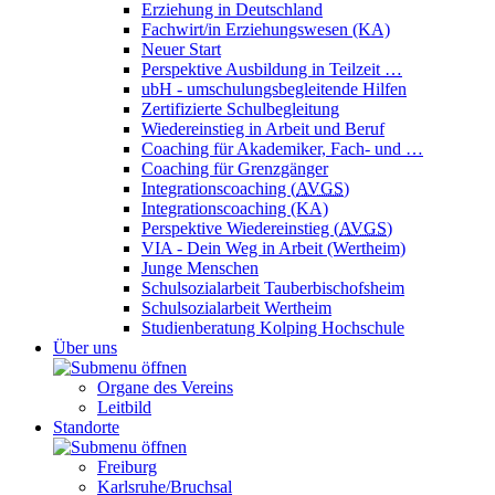
Erziehung in Deutschland
Fachwirt/in Erziehungswesen (KA)
Neuer Start
Perspektive Ausbildung in Teilzeit …
ubH - umschulungsbegleitende Hilfen
Zertifizierte Schulbegleitung
Wiedereinstieg in Arbeit und Beruf
Coaching für Akademiker, Fach- und …
Coaching für Grenzgänger
Integrationscoaching (
AVGS
)
Integrationscoaching (KA)
Perspektive Wiedereinstieg (
AVGS
)
VIA - Dein Weg in Arbeit (Wertheim)
Junge Menschen
Schulsozialarbeit Tauberbischofsheim
Schulsozialarbeit Wertheim
Studienberatung Kolping Hochschule
Über uns
Organe des Vereins
Leitbild
Standorte
Freiburg
Karlsruhe/Bruchsal