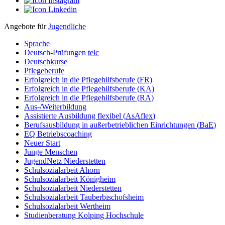
Angebote für
Jugendliche
Sprache
Deutsch-Prüfungen
telc
Deutschkurse
Pflegeberufe
Erfolgreich in die Pflegehilfsberufe (FR)
Erfolgreich in die Pflegehilfsberufe (KA)
Erfolgreich in die Pflegehilfsberufe (RA)
Aus-/Weiterbildung
Assistierte Ausbildung flexibel (
AsAflex
)
Berufsausbildung in außerbetrieblichen Einrichtungen (
BaE
)
EQ Betriebscoaching
Neuer Start
Junge Menschen
JugendNetz Niederstetten
Schulsozialarbeit Ahorn
Schulsozialarbeit Königheim
Schulsozialarbeit Niederstetten
Schulsozialarbeit Tauberbischofsheim
Schulsozialarbeit Wertheim
Studienberatung Kolping Hochschule