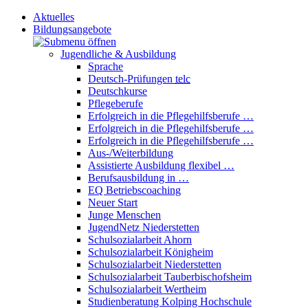
Aktuelles
Bildungsangebote
Jugendliche & Ausbildung
Sprache
Deutsch-Prüfungen
telc
Deutschkurse
Pflegeberufe
Erfolgreich in die Pflegehilfsberufe …
Erfolgreich in die Pflegehilfsberufe …
Erfolgreich in die Pflegehilfsberufe …
Aus-/Weiterbildung
Assistierte Ausbildung flexibel …
Berufsausbildung in …
EQ Betriebscoaching
Neuer Start
Junge Menschen
JugendNetz Niederstetten
Schulsozialarbeit Ahorn
Schulsozialarbeit Königheim
Schulsozialarbeit Niederstetten
Schulsozialarbeit Tauberbischofsheim
Schulsozialarbeit Wertheim
Studienberatung Kolping Hochschule