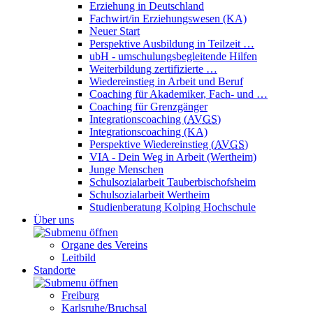
Erziehung in Deutschland
Fachwirt/in Erziehungswesen (KA)
Neuer Start
Perspektive Ausbildung in Teilzeit …
ubH - umschulungsbegleitende Hilfen
Weiterbildung zertifizierte …
Wiedereinstieg in Arbeit und Beruf
Coaching für Akademiker, Fach- und …
Coaching für Grenzgänger
Integrationscoaching (
AVGS
)
Integrationscoaching (KA)
Perspektive Wiedereinstieg (
AVGS
)
VIA - Dein Weg in Arbeit (Wertheim)
Junge Menschen
Schulsozialarbeit Tauberbischofsheim
Schulsozialarbeit Wertheim
Studienberatung Kolping Hochschule
Über uns
Organe des Vereins
Leitbild
Standorte
Freiburg
Karlsruhe/Bruchsal