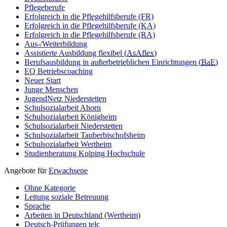
Pflegeberufe
Erfolgreich in die Pflegehilfsberufe (FR)
Erfolgreich in die Pflegehilfsberufe (KA)
Erfolgreich in die Pflegehilfsberufe (RA)
Aus-/Weiterbildung
Assistierte Ausbildung flexibel (
AsAflex
)
Berufsausbildung in außerbetrieblichen Einrichtungen (
BaE
)
EQ Betriebscoaching
Neuer Start
Junge Menschen
JugendNetz Niederstetten
Schulsozialarbeit Ahorn
Schulsozialarbeit Königheim
Schulsozialarbeit Niederstetten
Schulsozialarbeit Tauberbischofsheim
Schulsozialarbeit Wertheim
Studienberatung Kolping Hochschule
Angebote für
Erwachsene
Ohne Kategorie
Leitung soziale Betreuung
Sprache
Arbeiten in Deutschland (Wertheim)
Deutsch-Prüfungen
telc