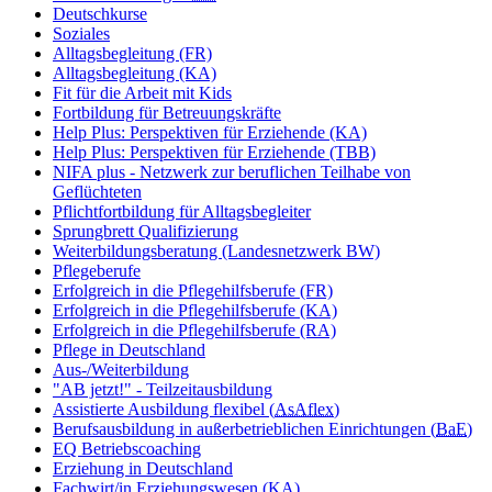
Deutschkurse
Soziales
Alltagsbegleitung (FR)
Alltagsbegleitung (KA)
Fit für die Arbeit mit Kids
Fortbildung für Betreuungskräfte
Help Plus: Perspektiven für Erziehende (KA)
Help Plus: Perspektiven für Erziehende (TBB)
NIFA plus - Netzwerk zur beruflichen Teilhabe von
Geflüchteten
Pflichtfortbildung für Alltagsbegleiter
Sprungbrett Qualifizierung
Weiterbildungsberatung (Landesnetzwerk BW)
Pflegeberufe
Erfolgreich in die Pflegehilfsberufe (FR)
Erfolgreich in die Pflegehilfsberufe (KA)
Erfolgreich in die Pflegehilfsberufe (RA)
Pflege in Deutschland
Aus-/Weiterbildung
"AB jetzt!" - Teilzeitausbildung
Assistierte Ausbildung flexibel (
AsAflex
)
Berufsausbildung in außerbetrieblichen Einrichtungen (
BaE
)
EQ Betriebscoaching
Erziehung in Deutschland
Fachwirt/in Erziehungswesen (KA)