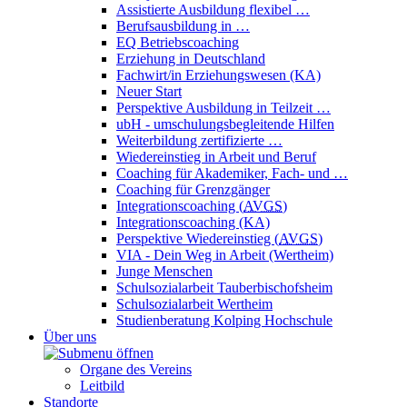
Assistierte Ausbildung flexibel …
Berufsausbildung in …
EQ Betriebscoaching
Erziehung in Deutschland
Fachwirt/in Erziehungswesen (KA)
Neuer Start
Perspektive Ausbildung in Teilzeit …
ubH - umschulungsbegleitende Hilfen
Weiterbildung zertifizierte …
Wiedereinstieg in Arbeit und Beruf
Coaching für Akademiker, Fach- und …
Coaching für Grenzgänger
Integrationscoaching (
AVGS
)
Integrationscoaching (KA)
Perspektive Wiedereinstieg (
AVGS
)
VIA - Dein Weg in Arbeit (Wertheim)
Junge Menschen
Schulsozialarbeit Tauberbischofsheim
Schulsozialarbeit Wertheim
Studienberatung Kolping Hochschule
Über uns
Organe des Vereins
Leitbild
Standorte