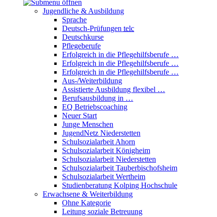
Jugendliche & Ausbildung
Sprache
Deutsch-Prüfungen
telc
Deutschkurse
Pflegeberufe
Erfolgreich in die Pflegehilfsberufe …
Erfolgreich in die Pflegehilfsberufe …
Erfolgreich in die Pflegehilfsberufe …
Aus-/Weiterbildung
Assistierte Ausbildung flexibel …
Berufsausbildung in …
EQ Betriebscoaching
Neuer Start
Junge Menschen
JugendNetz Niederstetten
Schulsozialarbeit Ahorn
Schulsozialarbeit Königheim
Schulsozialarbeit Niederstetten
Schulsozialarbeit Tauberbischofsheim
Schulsozialarbeit Wertheim
Studienberatung Kolping Hochschule
Erwachsene & Weiterbildung
Ohne Kategorie
Leitung soziale Betreuung