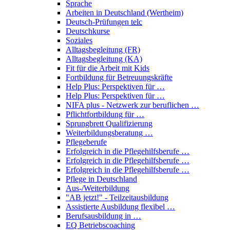
Sprache
Arbeiten in Deutschland (Wertheim)
Deutsch-Prüfungen
telc
Deutschkurse
Soziales
Alltagsbegleitung (FR)
Alltagsbegleitung (KA)
Fit für die Arbeit mit Kids
Fortbildung für Betreuungskräfte
Help Plus: Perspektiven für …
Help Plus: Perspektiven für …
NIFA plus - Netzwerk zur beruflichen …
Pflichtfortbildung für …
Sprungbrett Qualifizierung
Weiterbildungsberatung …
Pflegeberufe
Erfolgreich in die Pflegehilfsberufe …
Erfolgreich in die Pflegehilfsberufe …
Erfolgreich in die Pflegehilfsberufe …
Pflege in Deutschland
Aus-/Weiterbildung
"AB jetzt!" - Teilzeitausbildung
Assistierte Ausbildung flexibel …
Berufsausbildung in …
EQ Betriebscoaching