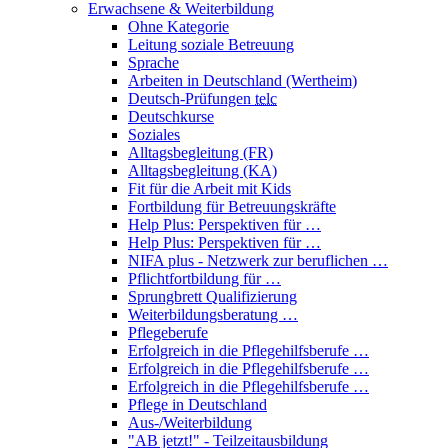
Erwachsene & Weiterbildung
Ohne Kategorie
Leitung soziale Betreuung
Sprache
Arbeiten in Deutschland (Wertheim)
Deutsch-Prüfungen
telc
Deutschkurse
Soziales
Alltagsbegleitung (FR)
Alltagsbegleitung (KA)
Fit für die Arbeit mit Kids
Fortbildung für Betreuungskräfte
Help Plus: Perspektiven für …
Help Plus: Perspektiven für …
NIFA plus - Netzwerk zur beruflichen …
Pflichtfortbildung für …
Sprungbrett Qualifizierung
Weiterbildungsberatung …
Pflegeberufe
Erfolgreich in die Pflegehilfsberufe …
Erfolgreich in die Pflegehilfsberufe …
Erfolgreich in die Pflegehilfsberufe …
Pflege in Deutschland
Aus-/Weiterbildung
"AB jetzt!" - Teilzeitausbildung