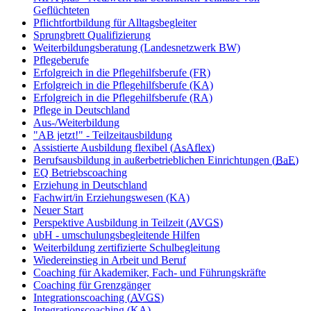
Geflüchteten
Pflichtfortbildung für Alltagsbegleiter
Sprungbrett Qualifizierung
Weiterbildungsberatung (Landesnetzwerk BW)
Pflegeberufe
Erfolgreich in die Pflegehilfsberufe (FR)
Erfolgreich in die Pflegehilfsberufe (KA)
Erfolgreich in die Pflegehilfsberufe (RA)
Pflege in Deutschland
Aus-/Weiterbildung
"AB jetzt!" - Teilzeitausbildung
Assistierte Ausbildung flexibel (
AsAflex
)
Berufsausbildung in außerbetrieblichen Einrichtungen (
BaE
)
EQ Betriebscoaching
Erziehung in Deutschland
Fachwirt/in Erziehungswesen (KA)
Neuer Start
Perspektive Ausbildung in Teilzeit (
AVGS
)
ubH - umschulungsbegleitende Hilfen
Weiterbildung zertifizierte Schulbegleitung
Wiedereinstieg in Arbeit und Beruf
Coaching für Akademiker, Fach- und Führungskräfte
Coaching für Grenzgänger
Integrationscoaching (
AVGS
)
Integrationscoaching (KA)