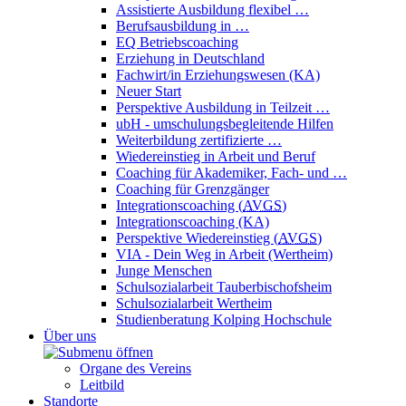
Assistierte Ausbildung flexibel …
Berufsausbildung in …
EQ Betriebscoaching
Erziehung in Deutschland
Fachwirt/in Erziehungswesen (KA)
Neuer Start
Perspektive Ausbildung in Teilzeit …
ubH - umschulungsbegleitende Hilfen
Weiterbildung zertifizierte …
Wiedereinstieg in Arbeit und Beruf
Coaching für Akademiker, Fach- und …
Coaching für Grenzgänger
Integrationscoaching (
AVGS
)
Integrationscoaching (KA)
Perspektive Wiedereinstieg (
AVGS
)
VIA - Dein Weg in Arbeit (Wertheim)
Junge Menschen
Schulsozialarbeit Tauberbischofsheim
Schulsozialarbeit Wertheim
Studienberatung Kolping Hochschule
Über uns
Organe des Vereins
Leitbild
Standorte