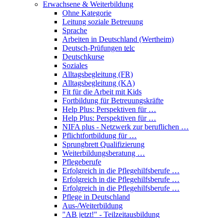
Erwachsene & Weiterbildung
Ohne Kategorie
Leitung soziale Betreuung
Sprache
Arbeiten in Deutschland (Wertheim)
Deutsch-Prüfungen
telc
Deutschkurse
Soziales
Alltagsbegleitung (FR)
Alltagsbegleitung (KA)
Fit für die Arbeit mit Kids
Fortbildung für Betreuungskräfte
Help Plus: Perspektiven für …
Help Plus: Perspektiven für …
NIFA plus - Netzwerk zur beruflichen …
Pflichtfortbildung für …
Sprungbrett Qualifizierung
Weiterbildungsberatung …
Pflegeberufe
Erfolgreich in die Pflegehilfsberufe …
Erfolgreich in die Pflegehilfsberufe …
Erfolgreich in die Pflegehilfsberufe …
Pflege in Deutschland
Aus-/Weiterbildung
"AB jetzt!" - Teilzeitausbildung