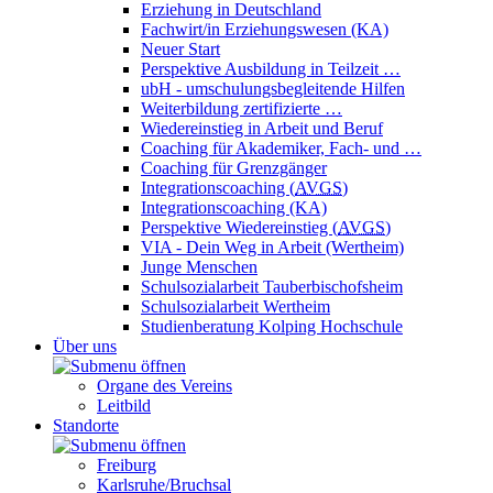
Erziehung in Deutschland
Fachwirt/in Erziehungswesen (KA)
Neuer Start
Perspektive Ausbildung in Teilzeit …
ubH - umschulungsbegleitende Hilfen
Weiterbildung zertifizierte …
Wiedereinstieg in Arbeit und Beruf
Coaching für Akademiker, Fach- und …
Coaching für Grenzgänger
Integrationscoaching (
AVGS
)
Integrationscoaching (KA)
Perspektive Wiedereinstieg (
AVGS
)
VIA - Dein Weg in Arbeit (Wertheim)
Junge Menschen
Schulsozialarbeit Tauberbischofsheim
Schulsozialarbeit Wertheim
Studienberatung Kolping Hochschule
Über uns
Organe des Vereins
Leitbild
Standorte
Freiburg
Karlsruhe/Bruchsal