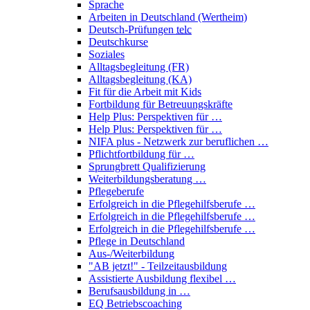
Sprache
Arbeiten in Deutschland (Wertheim)
Deutsch-Prüfungen
telc
Deutschkurse
Soziales
Alltagsbegleitung (FR)
Alltagsbegleitung (KA)
Fit für die Arbeit mit Kids
Fortbildung für Betreuungskräfte
Help Plus: Perspektiven für …
Help Plus: Perspektiven für …
NIFA plus - Netzwerk zur beruflichen …
Pflichtfortbildung für …
Sprungbrett Qualifizierung
Weiterbildungsberatung …
Pflegeberufe
Erfolgreich in die Pflegehilfsberufe …
Erfolgreich in die Pflegehilfsberufe …
Erfolgreich in die Pflegehilfsberufe …
Pflege in Deutschland
Aus-/Weiterbildung
"AB jetzt!" - Teilzeitausbildung
Assistierte Ausbildung flexibel …
Berufsausbildung in …
EQ Betriebscoaching