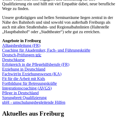
Qualifizierung ein und hilft mit viel Empathie dabei, neue berufliche
Wege zu finden.
Unsere großzügigen und hellen Seminarräume liegen zentral in der
Nähe des Bahnhofs und sind sowohl von außerhalb Freiburgs als
auch mit allen Straßenbahn- und Regionalbahnlinien (Haltestelle
„Hauptbahnhof“ oder „Stadttheater“) sehr gut zu erreichen.
Angebote in Freiburg
Alltagsbegleitung (FR)
Coaching für Akademiker, Fach- und Führungskräfte
Deutsch-Prüfungen
telc
Deutschkurse
Erfolgreich in die Pflegehilfsberufe (FR)
Erziehung in Deutschland
Fachwirt/in Erziehungswesen (KA)
Fit für die Arbeit mit Kids
Fortbildung für Betreuungskräfte
Integrationscoaching (
AVGS
)
Pflege in Deutschland
Sprungbrett Qualifizierung
ubH - umschulungsbegleitende Hilfen
Aktuelles aus Freiburg