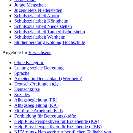
Junge Menschen
JugendNetz Niederstetten
Schulsozialarbeit Ahorn
Schulsozialarbeit Königheim
Schulsozialarbeit Niederstetten
Schulsozialarbeit Tauberbischofsheim
Schulsozialarbeit Wertheim
Studienberatung Kolping Hochschule
Angebote für
Erwachsene
Ohne Kategorie
Leitung soziale Betreuung
Sprache
Arbeiten in Deutschland (Wertheim)
Deutsch-Prüfungen
telc
Deutschkurse
Soziales
Alltagsbegleitung (FR)
Alltagsbegleitung (KA)
Fit für die Arbeit mit Kids
Fortbildung für Betreuungskräfte
Help Plus: Perspektiven für Erziehende (KA)
Help Plus: Perspektiven für Erziehende (TBB)
NIFA plus - Netzwerk zur beruflichen Teilhabe von