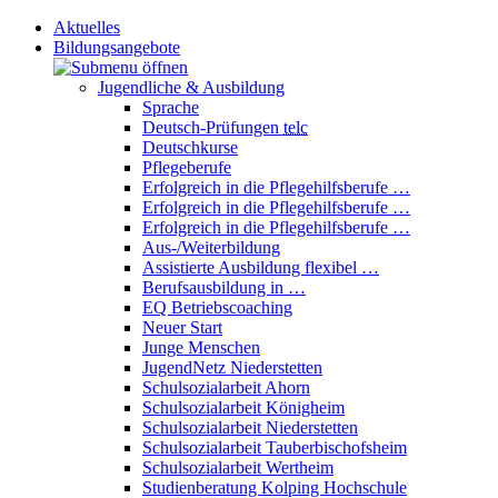
Aktuelles
Bildungsangebote
Jugendliche & Ausbildung
Sprache
Deutsch-Prüfungen
telc
Deutschkurse
Pflegeberufe
Erfolgreich in die Pflegehilfsberufe …
Erfolgreich in die Pflegehilfsberufe …
Erfolgreich in die Pflegehilfsberufe …
Aus-/Weiterbildung
Assistierte Ausbildung flexibel …
Berufsausbildung in …
EQ Betriebscoaching
Neuer Start
Junge Menschen
JugendNetz Niederstetten
Schulsozialarbeit Ahorn
Schulsozialarbeit Königheim
Schulsozialarbeit Niederstetten
Schulsozialarbeit Tauberbischofsheim
Schulsozialarbeit Wertheim
Studienberatung Kolping Hochschule