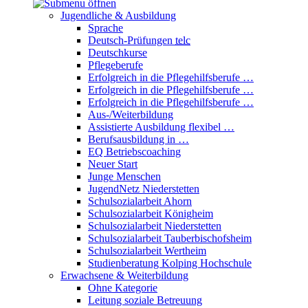
Jugendliche & Ausbildung
Sprache
Deutsch-Prüfungen
telc
Deutschkurse
Pflegeberufe
Erfolgreich in die Pflegehilfsberufe …
Erfolgreich in die Pflegehilfsberufe …
Erfolgreich in die Pflegehilfsberufe …
Aus-/Weiterbildung
Assistierte Ausbildung flexibel …
Berufsausbildung in …
EQ Betriebscoaching
Neuer Start
Junge Menschen
JugendNetz Niederstetten
Schulsozialarbeit Ahorn
Schulsozialarbeit Königheim
Schulsozialarbeit Niederstetten
Schulsozialarbeit Tauberbischofsheim
Schulsozialarbeit Wertheim
Studienberatung Kolping Hochschule
Erwachsene & Weiterbildung
Ohne Kategorie
Leitung soziale Betreuung