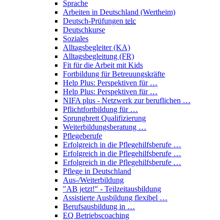
Sprache
Arbeiten in Deutschland (Wertheim)
Deutsch-Prüfungen
telc
Deutschkurse
Soziales
Alltagsbegleiter (KA)
Alltagsbegleitung (FR)
Fit für die Arbeit mit Kids
Fortbildung für Betreuungskräfte
Help Plus: Perspektiven für …
Help Plus: Perspektiven für …
NIFA plus - Netzwerk zur beruflichen …
Pflichtfortbildung für …
Sprungbrett Qualifizierung
Weiterbildungsberatung …
Pflegeberufe
Erfolgreich in die Pflegehilfsberufe …
Erfolgreich in die Pflegehilfsberufe …
Erfolgreich in die Pflegehilfsberufe …
Pflege in Deutschland
Aus-/Weiterbildung
"AB jetzt!" - Teilzeitausbildung
Assistierte Ausbildung flexibel …
Berufsausbildung in …
EQ Betriebscoaching