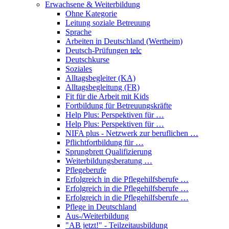
Erwachsene & Weiterbildung
Ohne Kategorie
Leitung soziale Betreuung
Sprache
Arbeiten in Deutschland (Wertheim)
Deutsch-Prüfungen
telc
Deutschkurse
Soziales
Alltagsbegleiter (KA)
Alltagsbegleitung (FR)
Fit für die Arbeit mit Kids
Fortbildung für Betreuungskräfte
Help Plus: Perspektiven für …
Help Plus: Perspektiven für …
NIFA plus - Netzwerk zur beruflichen …
Pflichtfortbildung für …
Sprungbrett Qualifizierung
Weiterbildungsberatung …
Pflegeberufe
Erfolgreich in die Pflegehilfsberufe …
Erfolgreich in die Pflegehilfsberufe …
Erfolgreich in die Pflegehilfsberufe …
Pflege in Deutschland
Aus-/Weiterbildung
"AB jetzt!" - Teilzeitausbildung