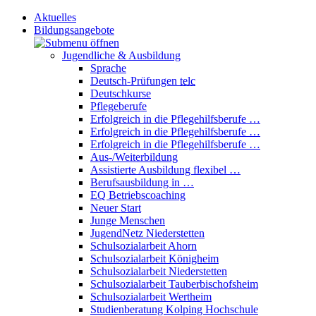
Aktuelles
Bildungsangebote
Jugendliche & Ausbildung
Sprache
Deutsch-Prüfungen
telc
Deutschkurse
Pflegeberufe
Erfolgreich in die Pflegehilfsberufe …
Erfolgreich in die Pflegehilfsberufe …
Erfolgreich in die Pflegehilfsberufe …
Aus-/Weiterbildung
Assistierte Ausbildung flexibel …
Berufsausbildung in …
EQ Betriebscoaching
Neuer Start
Junge Menschen
JugendNetz Niederstetten
Schulsozialarbeit Ahorn
Schulsozialarbeit Königheim
Schulsozialarbeit Niederstetten
Schulsozialarbeit Tauberbischofsheim
Schulsozialarbeit Wertheim
Studienberatung Kolping Hochschule