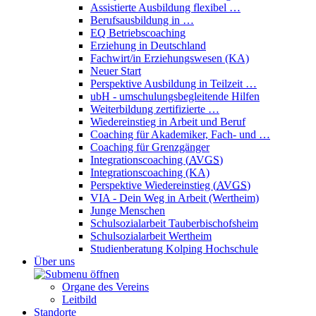
Assistierte Ausbildung flexibel …
Berufsausbildung in …
EQ Betriebscoaching
Erziehung in Deutschland
Fachwirt/in Erziehungswesen (KA)
Neuer Start
Perspektive Ausbildung in Teilzeit …
ubH - umschulungsbegleitende Hilfen
Weiterbildung zertifizierte …
Wiedereinstieg in Arbeit und Beruf
Coaching für Akademiker, Fach- und …
Coaching für Grenzgänger
Integrationscoaching (
AVGS
)
Integrationscoaching (KA)
Perspektive Wiedereinstieg (
AVGS
)
VIA - Dein Weg in Arbeit (Wertheim)
Junge Menschen
Schulsozialarbeit Tauberbischofsheim
Schulsozialarbeit Wertheim
Studienberatung Kolping Hochschule
Über uns
Organe des Vereins
Leitbild
Standorte