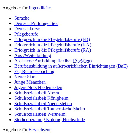
Angebote für
Jugendliche
Sprache
Deutsch-Prüfungen
telc
Deutschkurse
Pflegeberufe
Erfolgreich in die Pflegehilfsberufe (FR)
Erfolgreich in die Pflegehilfsberufe (KA)
Erfolgreich in die Pflegehilfsberufe (RA)
Aus-/Weiterbildung
Assistierte Ausbildung flexibel (
AsAflex
)
Berufsausbildung in außerbetrieblichen Einrichtungen (
BaE
)
EQ Betriebscoaching
Neuer Start
Junge Menschen
JugendNetz Niederstetten
Schulsozialarbeit Ahorn
Schulsozialarbeit Königheim
Schulsozialarbeit Niederstetten
Schulsozialarbeit Tauberbischofsheim
Schulsozialarbeit Wertheim
Studienberatung Kolping Hochschule
Angebote für
Erwachsene