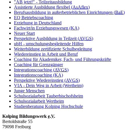
"AB jetzt!" - Teilzeitausbildung
Assistierte Ausbildung flexibel (
AsAflex
)
Berufsausbildung in außerbetrieblichen Einrichtungen (
BaE
)
EQ Betriebscoaching
Erziehung in Deutschland
Fachwirt/in Erziehungswesen (KA)
Neuer Start
Perspektive Ausbildung in Teilzeit (
AVGS
)
ubH - umschulungsbegleitende Hilfen
Weiterbildung zertifizierte Schulbegleitung
Wiedereinstieg in Arbeit und Beruf
Coaching für Akademiker, Fach- und Führungskräfte
Coaching für Grenzgänger
Integrationscoaching (
AVGS
)
Integrationscoaching (KA)
Perspektive Wiedereinstieg (
AVGS
)
VIA - Dein Weg in Arbeit (Wertheim)
Junge Menschen
Schulsozialarbeit Tauberbischofsheim
Schulsozialarbeit Wertheim
Studienberatung Kolping Hochschule
Kolping Bildungswerk
e.V.
Bertoldstraße 55
79098 Freiburg