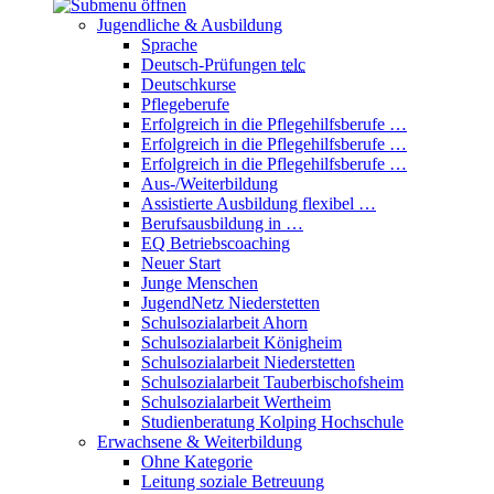
Jugendliche & Ausbildung
Sprache
Deutsch-Prüfungen
telc
Deutschkurse
Pflegeberufe
Erfolgreich in die Pflegehilfsberufe …
Erfolgreich in die Pflegehilfsberufe …
Erfolgreich in die Pflegehilfsberufe …
Aus-/Weiterbildung
Assistierte Ausbildung flexibel …
Berufsausbildung in …
EQ Betriebscoaching
Neuer Start
Junge Menschen
JugendNetz Niederstetten
Schulsozialarbeit Ahorn
Schulsozialarbeit Königheim
Schulsozialarbeit Niederstetten
Schulsozialarbeit Tauberbischofsheim
Schulsozialarbeit Wertheim
Studienberatung Kolping Hochschule
Erwachsene & Weiterbildung
Ohne Kategorie
Leitung soziale Betreuung