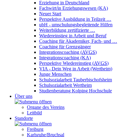
Erziehung in Deutschland
Fachwirt/in Erziehungswesen (KA)
Neuer Start
Perspektive Ausbildung in Teilzeit …
ubH - umschulungsbegleitende Hilfen
Weiterbildung zertifizierte …
Wiedereinstieg in Arbeit und Beruf
Coaching für Akademiker, Fach- und …
Coaching für Grenzgänger
Integrationscoaching (
AVGS
)
Integrationscoaching (KA)
Perspektive Wiedereinstieg (
AVGS
)
VIA - Dein Weg in Arbeit (Wertheim)
Junge Menschen
Schulsozialarbeit Tauberbischofsheim
Schulsozialarbeit Wertheim
Studienberatung Kolping Hochschule
Über uns
Organe des Vereins
Leitbild
Standorte
Freiburg
Karlsruhe/Bruchsal