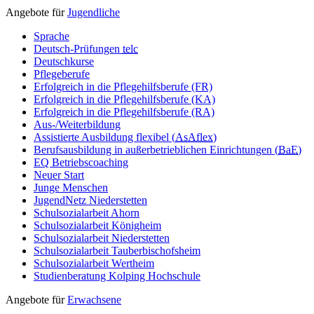
Angebote für
Jugendliche
Sprache
Deutsch-Prüfungen
telc
Deutschkurse
Pflegeberufe
Erfolgreich in die Pflegehilfsberufe (FR)
Erfolgreich in die Pflegehilfsberufe (KA)
Erfolgreich in die Pflegehilfsberufe (RA)
Aus-/Weiterbildung
Assistierte Ausbildung flexibel (
AsAflex
)
Berufsausbildung in außerbetrieblichen Einrichtungen (
BaE
)
EQ Betriebscoaching
Neuer Start
Junge Menschen
JugendNetz Niederstetten
Schulsozialarbeit Ahorn
Schulsozialarbeit Königheim
Schulsozialarbeit Niederstetten
Schulsozialarbeit Tauberbischofsheim
Schulsozialarbeit Wertheim
Studienberatung Kolping Hochschule
Angebote für
Erwachsene