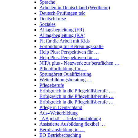
Sprache
Arbeiten in Deutschland (Wertheim)
Deutsch-Prüfungen
telc
Deutschkurse
Soziales
Alltagsbegleitung (FR)
Alltagsbegleitung (KA)
Fit für die Arbeit mit Kids
Fortbildung für Betreuungskräfte
Help Plus: Perspektiven für …
Help Plus: Perspektiven für …
NIFA plus - Netzwerk zur beruflichen …
Pflichtfortbildung für …
Sprungbrett Qualifizierung
Weiterbildungsberatung …
Pflegeberufe
Erfolgreich in die Pflegehilfsberufe …
Erfolgreich in die Pflegehilfsberufe …
Erfolgreich in die Pflegehilfsberufe …
Pflege in Deutschland
Aus-/Weiterbildung
"AB jetzt!" - Teilzeitausbildung
Assistierte Ausbildung flexibel …
Berufsausbildung in …
EQ Betriebscoaching