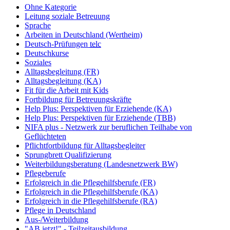
Ohne Kategorie
Leitung soziale Betreuung
Sprache
Arbeiten in Deutschland (Wertheim)
Deutsch-Prüfungen
telc
Deutschkurse
Soziales
Alltagsbegleitung (FR)
Alltagsbegleitung (KA)
Fit für die Arbeit mit Kids
Fortbildung für Betreuungskräfte
Help Plus: Perspektiven für Erziehende (KA)
Help Plus: Perspektiven für Erziehende (TBB)
NIFA plus - Netzwerk zur beruflichen Teilhabe von
Geflüchteten
Pflichtfortbildung für Alltagsbegleiter
Sprungbrett Qualifizierung
Weiterbildungsberatung (Landesnetzwerk BW)
Pflegeberufe
Erfolgreich in die Pflegehilfsberufe (FR)
Erfolgreich in die Pflegehilfsberufe (KA)
Erfolgreich in die Pflegehilfsberufe (RA)
Pflege in Deutschland
Aus-/Weiterbildung
"AB jetzt!" - Teilzeitausbildung