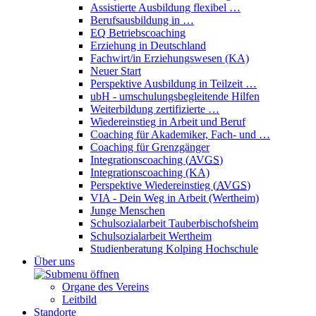
Assistierte Ausbildung flexibel …
Berufsausbildung in …
EQ Betriebscoaching
Erziehung in Deutschland
Fachwirt/in Erziehungswesen (KA)
Neuer Start
Perspektive Ausbildung in Teilzeit …
ubH - umschulungsbegleitende Hilfen
Weiterbildung zertifizierte …
Wiedereinstieg in Arbeit und Beruf
Coaching für Akademiker, Fach- und …
Coaching für Grenzgänger
Integrationscoaching (
AVGS
)
Integrationscoaching (KA)
Perspektive Wiedereinstieg (
AVGS
)
VIA - Dein Weg in Arbeit (Wertheim)
Junge Menschen
Schulsozialarbeit Tauberbischofsheim
Schulsozialarbeit Wertheim
Studienberatung Kolping Hochschule
Über uns
Organe des Vereins
Leitbild
Standorte