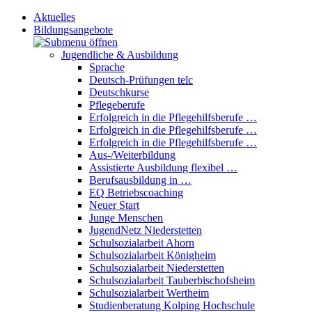
Aktuelles
Bildungsangebote
Jugendliche & Ausbildung
Sprache
Deutsch-Prüfungen
telc
Deutschkurse
Pflegeberufe
Erfolgreich in die Pflegehilfsberufe …
Erfolgreich in die Pflegehilfsberufe …
Erfolgreich in die Pflegehilfsberufe …
Aus-/Weiterbildung
Assistierte Ausbildung flexibel …
Berufsausbildung in …
EQ Betriebscoaching
Neuer Start
Junge Menschen
JugendNetz Niederstetten
Schulsozialarbeit Ahorn
Schulsozialarbeit Königheim
Schulsozialarbeit Niederstetten
Schulsozialarbeit Tauberbischofsheim
Schulsozialarbeit Wertheim
Studienberatung Kolping Hochschule