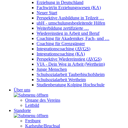
Erziehung in Deutschland
Fachwirt/in Erziehungswesen (KA)
Neuer Start
Perspektive Ausbildung in Teilzeit …
ubH - umschulungsbegleitende Hilfen
Weiterbildung zertifizierte …
Wiedereinstieg in Arbeit und Beruf
Coaching für Akademiker, Fach- und …
Coaching für Grenzgänger
Integrationscoaching (
AVGS
)
Integrationscoaching (KA)
Perspektive Wiedereinstieg (
AVGS
)
VIA - Dein Weg in Arbeit (Wertheim)
Junge Menschen
Schulsozialarbeit Tauberbischofsheim
Schulsozialarbeit Wertheim
Studienberatung Kolping Hochschule
Über uns
Organe des Vereins
Leitbild
Standorte
Freiburg
Karlsruhe/Bruchsal