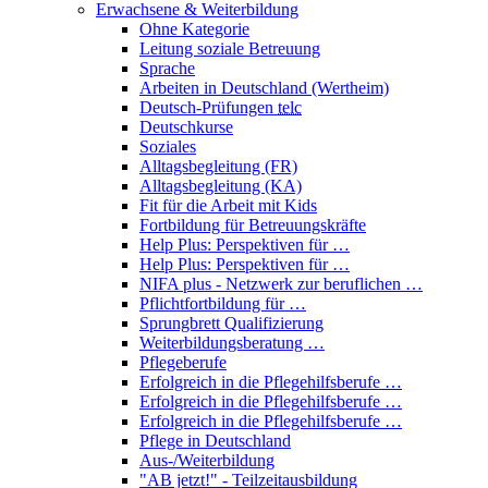
Erwachsene & Weiterbildung
Ohne Kategorie
Leitung soziale Betreuung
Sprache
Arbeiten in Deutschland (Wertheim)
Deutsch-Prüfungen
telc
Deutschkurse
Soziales
Alltagsbegleitung (FR)
Alltagsbegleitung (KA)
Fit für die Arbeit mit Kids
Fortbildung für Betreuungskräfte
Help Plus: Perspektiven für …
Help Plus: Perspektiven für …
NIFA plus - Netzwerk zur beruflichen …
Pflichtfortbildung für …
Sprungbrett Qualifizierung
Weiterbildungsberatung …
Pflegeberufe
Erfolgreich in die Pflegehilfsberufe …
Erfolgreich in die Pflegehilfsberufe …
Erfolgreich in die Pflegehilfsberufe …
Pflege in Deutschland
Aus-/Weiterbildung
"AB jetzt!" - Teilzeitausbildung