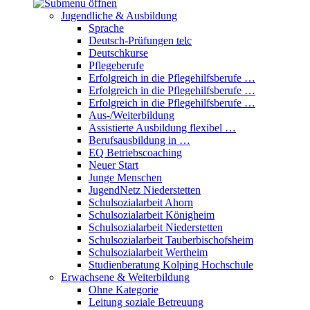
Jugendliche & Ausbildung
Sprache
Deutsch-Prüfungen
telc
Deutschkurse
Pflegeberufe
Erfolgreich in die Pflegehilfsberufe …
Erfolgreich in die Pflegehilfsberufe …
Erfolgreich in die Pflegehilfsberufe …
Aus-/Weiterbildung
Assistierte Ausbildung flexibel …
Berufsausbildung in …
EQ Betriebscoaching
Neuer Start
Junge Menschen
JugendNetz Niederstetten
Schulsozialarbeit Ahorn
Schulsozialarbeit Königheim
Schulsozialarbeit Niederstetten
Schulsozialarbeit Tauberbischofsheim
Schulsozialarbeit Wertheim
Studienberatung Kolping Hochschule
Erwachsene & Weiterbildung
Ohne Kategorie
Leitung soziale Betreuung