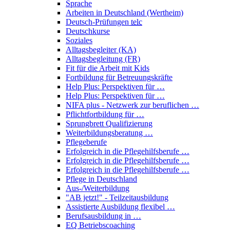
Sprache
Arbeiten in Deutschland (Wertheim)
Deutsch-Prüfungen
telc
Deutschkurse
Soziales
Alltagsbegleiter (KA)
Alltagsbegleitung (FR)
Fit für die Arbeit mit Kids
Fortbildung für Betreuungskräfte
Help Plus: Perspektiven für …
Help Plus: Perspektiven für …
NIFA plus - Netzwerk zur beruflichen …
Pflichtfortbildung für …
Sprungbrett Qualifizierung
Weiterbildungsberatung …
Pflegeberufe
Erfolgreich in die Pflegehilfsberufe …
Erfolgreich in die Pflegehilfsberufe …
Erfolgreich in die Pflegehilfsberufe …
Pflege in Deutschland
Aus-/Weiterbildung
"AB jetzt!" - Teilzeitausbildung
Assistierte Ausbildung flexibel …
Berufsausbildung in …
EQ Betriebscoaching