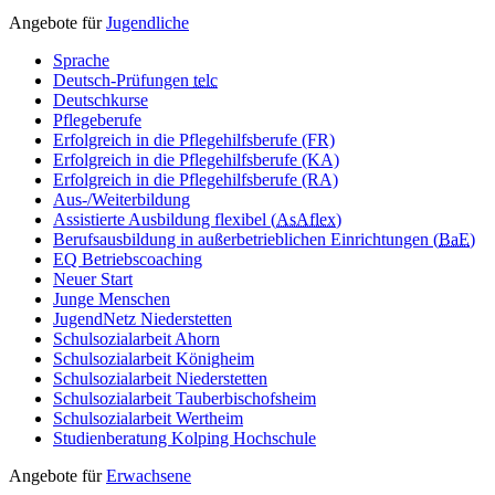
Angebote für
Jugendliche
Sprache
Deutsch-Prüfungen
telc
Deutschkurse
Pflegeberufe
Erfolgreich in die Pflegehilfsberufe (FR)
Erfolgreich in die Pflegehilfsberufe (KA)
Erfolgreich in die Pflegehilfsberufe (RA)
Aus-/Weiterbildung
Assistierte Ausbildung flexibel (
AsAflex
)
Berufsausbildung in außerbetrieblichen Einrichtungen (
BaE
)
EQ Betriebscoaching
Neuer Start
Junge Menschen
JugendNetz Niederstetten
Schulsozialarbeit Ahorn
Schulsozialarbeit Königheim
Schulsozialarbeit Niederstetten
Schulsozialarbeit Tauberbischofsheim
Schulsozialarbeit Wertheim
Studienberatung Kolping Hochschule
Angebote für
Erwachsene