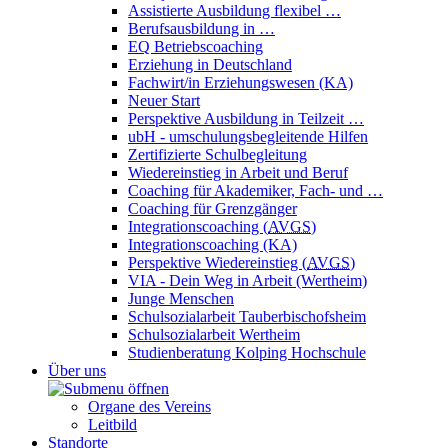
Assistierte Ausbildung flexibel …
Berufsausbildung in …
EQ Betriebscoaching
Erziehung in Deutschland
Fachwirt/in Erziehungswesen (KA)
Neuer Start
Perspektive Ausbildung in Teilzeit …
ubH - umschulungsbegleitende Hilfen
Zertifizierte Schulbegleitung
Wiedereinstieg in Arbeit und Beruf
Coaching für Akademiker, Fach- und …
Coaching für Grenzgänger
Integrationscoaching (
AVGS
)
Integrationscoaching (KA)
Perspektive Wiedereinstieg (
AVGS
)
VIA - Dein Weg in Arbeit (Wertheim)
Junge Menschen
Schulsozialarbeit Tauberbischofsheim
Schulsozialarbeit Wertheim
Studienberatung Kolping Hochschule
Über uns
Organe des Vereins
Leitbild
Standorte