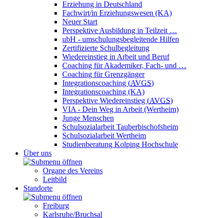
Erziehung in Deutschland
Fachwirt/in Erziehungswesen (KA)
Neuer Start
Perspektive Ausbildung in Teilzeit …
ubH - umschulungsbegleitende Hilfen
Zertifizierte Schulbegleitung
Wiedereinstieg in Arbeit und Beruf
Coaching für Akademiker, Fach- und …
Coaching für Grenzgänger
Integrationscoaching (
AVGS
)
Integrationscoaching (KA)
Perspektive Wiedereinstieg (
AVGS
)
VIA - Dein Weg in Arbeit (Wertheim)
Junge Menschen
Schulsozialarbeit Tauberbischofsheim
Schulsozialarbeit Wertheim
Studienberatung Kolping Hochschule
Über uns
Organe des Vereins
Leitbild
Standorte
Freiburg
Karlsruhe/Bruchsal