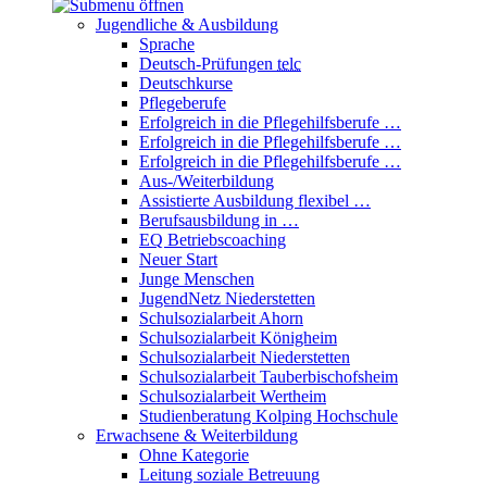
Jugendliche & Ausbildung
Sprache
Deutsch-Prüfungen
telc
Deutschkurse
Pflegeberufe
Erfolgreich in die Pflegehilfsberufe …
Erfolgreich in die Pflegehilfsberufe …
Erfolgreich in die Pflegehilfsberufe …
Aus-/Weiterbildung
Assistierte Ausbildung flexibel …
Berufsausbildung in …
EQ Betriebscoaching
Neuer Start
Junge Menschen
JugendNetz Niederstetten
Schulsozialarbeit Ahorn
Schulsozialarbeit Königheim
Schulsozialarbeit Niederstetten
Schulsozialarbeit Tauberbischofsheim
Schulsozialarbeit Wertheim
Studienberatung Kolping Hochschule
Erwachsene & Weiterbildung
Ohne Kategorie
Leitung soziale Betreuung