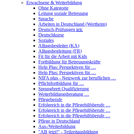
Erwachsene & Weiterbildung
Ohne Kategorie
Leitung soziale Betreuung
Sprache
Arbeiten in Deutschland (Wertheim)
Deutsch-Prüfungen
telc
Deutschkurse
Soziales
Alltagsbegleiter (KA)
Alltagsbegleitung (FR)
Fit für die Arbeit mit Kids
Fortbildung für Betreuungskräfte
Help Plus: Perspektiven für …
Help Plus: Perspektiven für …
NIFA plus - Netzwerk zur beruflichen …
Pflichtfortbildung für …
Sprungbrett Qualifizierung
Weiterbildungsberatung …
Pflegeberufe
Erfolgreich in die Pflegehilfsberufe …
Erfolgreich in die Pflegehilfsberufe …
Erfolgreich in die Pflegehilfsberufe …
Pflege in Deutschland
Aus-/Weiterbildung
"AB jetzt!" - Teilzeitausbildung