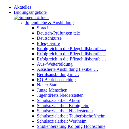
Aktuelles
Bildungsangebote
Jugendliche & Ausbildung
Sprache
Deutsch-Prüfungen
telc
Deutschkurse
Pflegeberufe
Erfolgreich in die Pflegehilfsberufe …
Erfolgreich in die Pflegehilfsberufe …
Erfolgreich in die Pflegehilfsberufe …
Aus-/Weiterbildung
Assistierte Ausbildung flexibel …
Berufsausbildung in …
EQ Betriebscoaching
Neuer Start
Junge Menschen
JugendNetz Niederstetten
Schulsozialarbeit Ahorn
Schulsozialarbeit Königheim
Schulsozialarbeit Niederstetten
Schulsozialarbeit Tauberbischofsheim
Schulsozialarbeit Wertheim
Studienberatung Kolping Hochschule