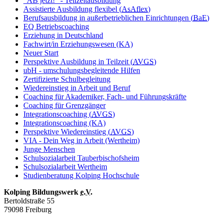
"AB jetzt!" - Teilzeitausbildung
Assistierte Ausbildung flexibel (
AsAflex
)
Berufsausbildung in außerbetrieblichen Einrichtungen (
BaE
)
EQ Betriebscoaching
Erziehung in Deutschland
Fachwirt/in Erziehungswesen (KA)
Neuer Start
Perspektive Ausbildung in Teilzeit (
AVGS
)
ubH - umschulungsbegleitende Hilfen
Zertifizierte Schulbegleitung
Wiedereinstieg in Arbeit und Beruf
Coaching für Akademiker, Fach- und Führungskräfte
Coaching für Grenzgänger
Integrationscoaching (
AVGS
)
Integrationscoaching (KA)
Perspektive Wiedereinstieg (
AVGS
)
VIA - Dein Weg in Arbeit (Wertheim)
Junge Menschen
Schulsozialarbeit Tauberbischofsheim
Schulsozialarbeit Wertheim
Studienberatung Kolping Hochschule
Kolping Bildungswerk
e.V.
Bertoldstraße 55
79098 Freiburg